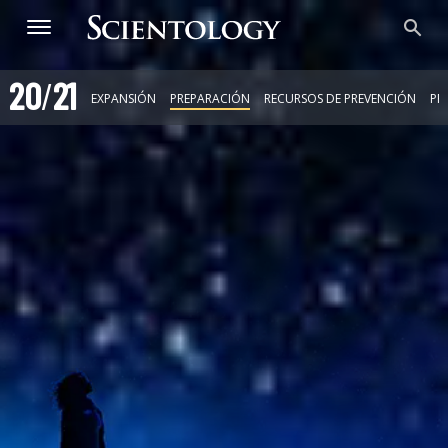
20
/
21
EXPANSIÓN
PREPARACIÓN
RECURSOS DE PREVENCIÓN
PR