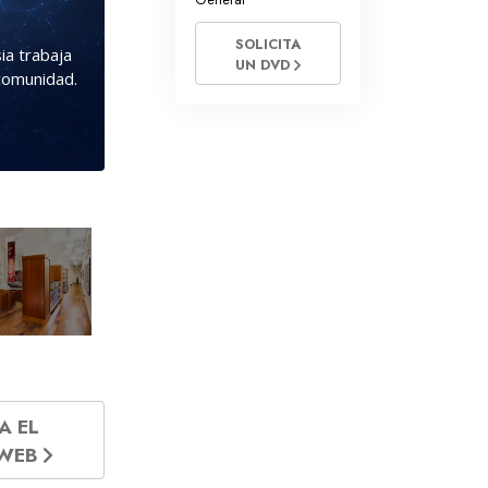
SOLICITA
ia trabaja
UN DVD
 comunidad.
»
A EL
 WEB