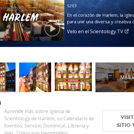
S
2
·E
3
En el corazón de Harlem, la Igles
para unir una diversa y creativa
Velo en el Scientology.TV
MÁS 
B
Aprende más sobre Iglesia de
VISIT
Scientology de Harlem, su Calendario de
SITIO
Eventos, Servicio Dominical, Librería y
más. Todos son bienvenidos.