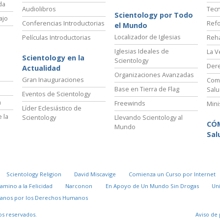
da
Audiolibros
Tecn
Scientology por Todo
ajo
Conferencias Introductorias
Refo
el Mundo
Localizador de Iglesias
Películas Introductorias
Reha
Iglesias Ideales de
La V
Scientology en la
Scientology
Der
Actualidad
Organizaciones Avanzadas
Gran Inauguraciones
Comi
Base en Tierra de Flag
Salu
Eventos de Scientology
a
Freewinds
Mini
Líder Eclesiástico de
 la
Scientology
Llevando Scientology al
CÓ
Mundo
Sal
Scientology Religion
David Miscavige
Comienza un Curso por Internet
Camino a la Felicidad
Narconon
En Apoyo de Un Mundo Sin Drogas
Un
danos por los Derechos Humanos
os reservados.
Aviso de 