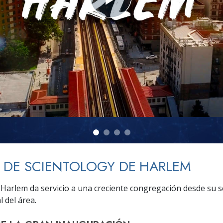
 Grandeza?
A DE SCIENTOLOGY DE HARLEM
e Harlem da servicio a una creciente congregación desde su s
l del área.