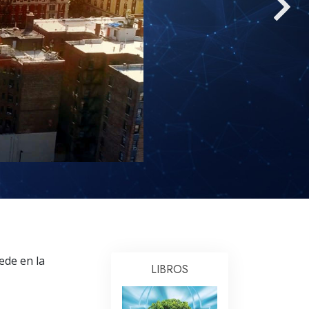
Respuestas a las Drogas
Los Niños
Herramientas para el Entorno Laboral
La Ética y las
Condiciones
La Causa de la Supresión
Investigaciones
Los Fundamentos de la Organización
Los Fundamentos de las Relaciones
Públicas
Objetivos y Metas
ede en la
LIBROS
La Tecnología de Estudio