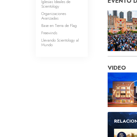
EVENTO 
Iglesias Ideales de
Scientology
Organizaciones
Avanzadas
Base en Tierra de Flag
Freewinds
Llevando Scientology al
Mundo
VIDEO
RELACIO