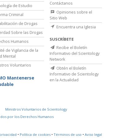
Contáctanos
ología de Estudio
Opiniones sobre el
rma Criminal
Sitio Web
bilitación de Drogas
Encuentra una Iglesia
erdad Sobre las Drogas
SUSCRÍBETE
echos Humanos
Recibe el Boletín
té de Vigilancia de la
Informativo del Scientology
d Mental
Network
stros Voluntarios
Obtén el Boletín
Informativo de Scientology
MO Mantenerse
en la Actualidad
udable
Ministros Voluntarios de Scientology
idos por los Derechos Humanos
privacidad
•
Política de cookies
•
Términos de uso
•
Aviso legal