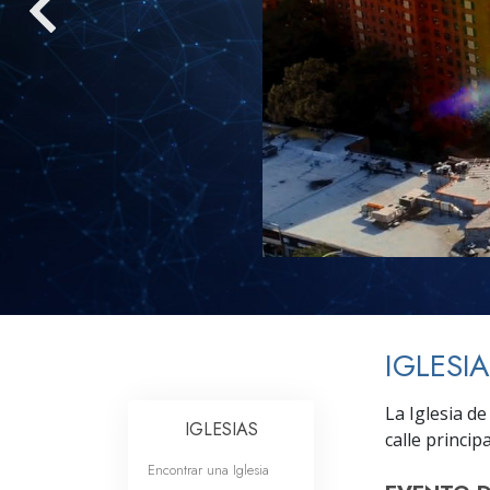
Amor y Odio: ¿Qué es
IGLESI
La Iglesia d
IGLESIAS
calle principa
Encontrar una Iglesia