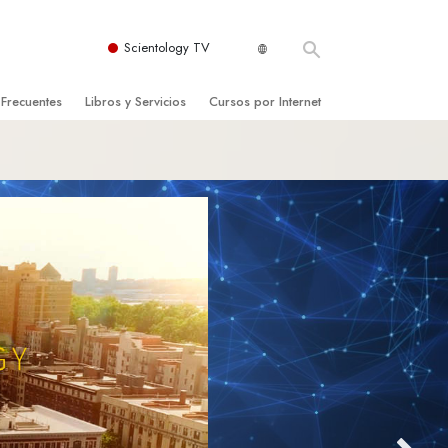
Scientology TV
 Frecuentes
Libros y Servicios
Cursos por Internet
es y principios básicos
niciales
Cómo Resolver los Conflictos
una Iglesia
bros
Las Dinámicas de la Existencia
zación de Scientology
ncias Introductorias
Los Componentes de la Comprensión
s Introductorias
Soluciones para un Entorno Peligroso
s Iniciales
Ayudas para Enfermedades y Lesiones
anos
La Integridad y la Honestidad
os
El Matrimonio
La Escala Tonal Emocional
tology