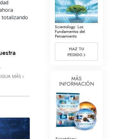
La Comunicación
idad
 ahora
 totalizando
Scientology: Los
Fundamentos del
Pensamiento
HAZ TU
uestra
PEDIDO
A
RIGUA MÁS
MÁS
INFORMACIÓN
Scientology: