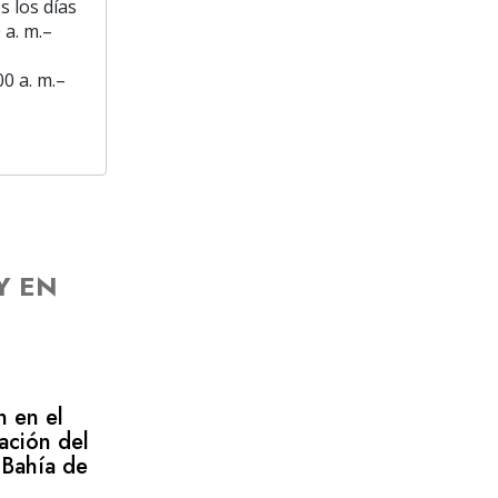
s los días
 a. m.–
00 a. m.–
Y EN
n en el
ación del
 Bahía de