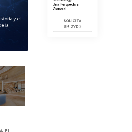
Una Perspectiva
General
storia y el
SOLICITA
de la
UN DVD
A EL