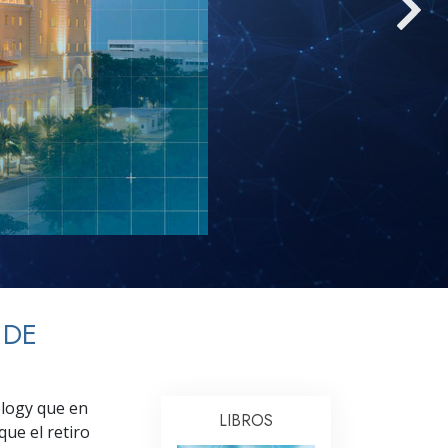
Respuestas a las Drogas
Los Niños
Herramientas para el Entorno Laboral
La Ética y las
Condiciones
La Causa de la Supresión
Investigaciones
Los Fundamentos de la Organización
Los Fundamentos de las Relaciones
 DE
Públicas
Objetivos y Metas
ology que en
La Tecnología de Estudio
LIBROS
que el retiro