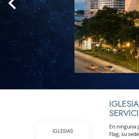
Amor y Odio: ¿Qué es
IGLESI
SERVIC
En ninguna p
IGLESIAS
Flag, su sede