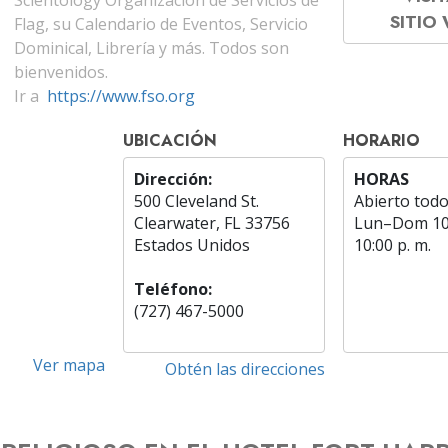
Scientology Organización de Servicios de
SITIO
Flag, su Calendario de Eventos, Servicio
Dominical, Librería y más. Todos son
bienvenidos.
Ir a
https://www.fso.org
UBICACIÓN
HORARIO
Dirección:
HORAS
500 Cleveland St.
Abierto todo
Clearwater, FL 33756
Lun
–
Dom
10
Estados Unidos
10:00 p. m.
Teléfono:
(727) 467-5000
Ver mapa
Obtén las direcciones