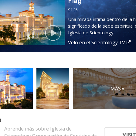
Flag
S
1
·E
5
Una mirada íntima dentro de la hi
significado de la sede espiritual 
Iglesia de Scientology.
Velo en el Scientology.TV
MÁS »
B
Aprende más sobre Iglesia de
VISIT