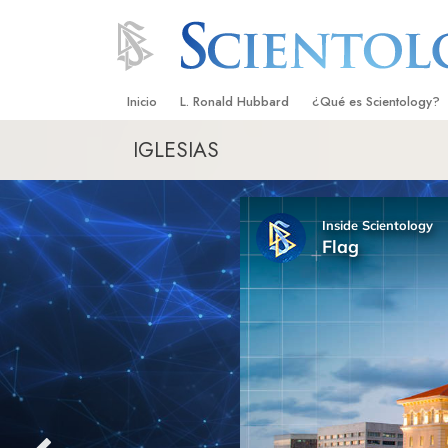
Inicio
L. Ronald Hubbard
¿Qué es Scientology?
IGLESIAS
Creencias y Prácticas
Credos y Códigos de S
Qué dicen los Scientolo
Scientology
Conoce a un Scientolog
Dentro de una Iglesia
Los Principios Básicos 
Una Introducción a Dian