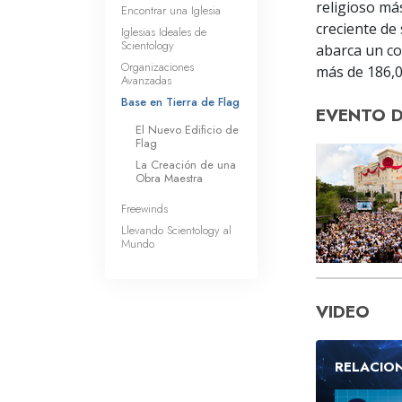
religioso má
Encontrar una Iglesia
creciente de
Iglesias Ideales de
Scientology
abarca un co
Organizaciones
más de 186,
Avanzadas
Base en Tierra de Flag
EVENTO 
El Nuevo Edificio de
Flag
La Creación de una
Obra Maestra
Freewinds
Llevando Scientology al
Mundo
VIDEO
RELACIO