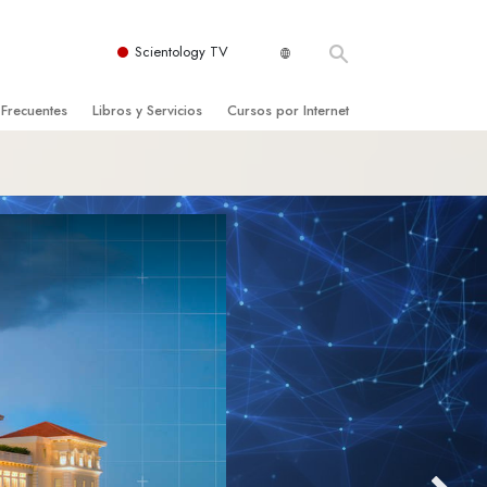
Scientology TV
 Frecuentes
Libros y Servicios
Cursos por Internet
es y principios básicos
niciales
Cómo Resolver los Conflictos
una Iglesia
bros
Las Dinámicas de la Existencia
zación de Scientology
ncias Introductorias
Los Componentes de la Comprensión
s Introductorias
Soluciones para un Entorno Peligroso
s Iniciales
Ayudas para Enfermedades y Lesiones
anos
La Integridad y la Honestidad
os
El Matrimonio
La Escala Tonal Emocional
tology