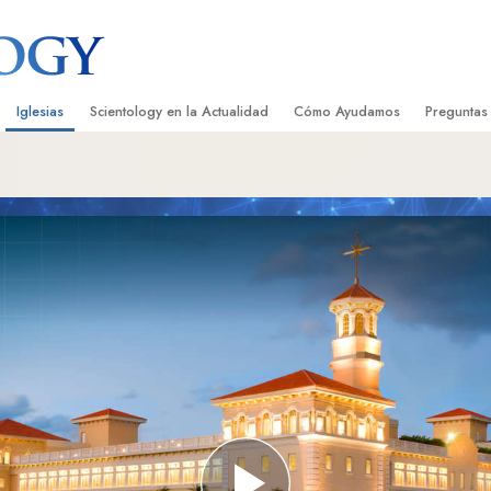
Iglesias
Scientology en la Actualidad
Cómo Ayudamos
Preguntas
Encontrar una Iglesia
Gran Inauguraciones
El Camino a la Felicidad
Antecedent
Libros I
cientology
Iglesias Ideales de Scientology
Eventos de Scientology
Applied Scholastics
Dentro de 
Audioli
gists acerca de
Organizaciones Avanzadas
David Miscavige: Líder Eclesiástico de
Criminon
La Organi
Confere
Scientology
Base en Tierra de Flag
Narconon
Película
ist
Freewinds
La Verdad Sobre las Drogas
Servicio
Llevando Scientology al Mundo
Unidos por los Derechos Hum
de Scientology
Comisión de Ciudadanos por l
ética
Derechos Humanos
Ministros Voluntarios de Scien