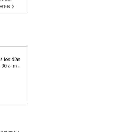
 WEB
s los días
:00 a. m.–