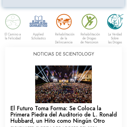
El Camino a
Applied
Rehabilitación
Rehabilitación
La Verdad
la Felicidad
Scholastics
de la
de Drogas
Sobre
Delincuencia
de Narconon
las Drogas
NOTICIAS DE SCIENTOLOGY
El Futuro Toma Forma: Se Coloca la
Primera Piedra del Auditorio de L. Ronald
Hubbard, un Hito como Ningún Otro