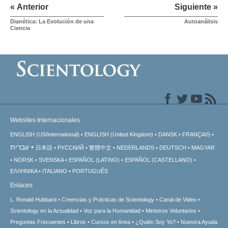
« Anterior
Siguiente »
Dianética: La Evolución de una
Autoanálisis
Ciencia
Websites Internacionales
ENGLISH (US/International)
ENGLISH (United Kingdom)
DANSK
FRANÇAIS
עברית
日本語
РУССКИЙ
繁體中文
NEDERLANDS
DEUTSCH
MAGYAR
NORSK
SVENSKA
ESPAÑOL (LATINO)
ESPAÑOL (CASTELLANO)
ΕΛΛΗΝΙΚA
ITALIANO
PORTUGUÊS
Enlaces
L. Ronald Hubbard
Creencias y Prácticas de Scientology
Canal de Video
Scientology en la Actualidad
Voz para la Humanidad
Ministros Voluntarios
Preguntas Frecuentes
Libros
Cursos en línea
¿Quién Soy Yo?
Nuestra Ayuda