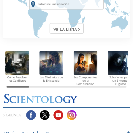
VE LA LISTA
Cómo Resolver
Las Dinámicas de
Los Componentes
Soluciones para
los Conflictos
la Existencia
de la
un Entorno
Comprensión
Peligroso
SÍGUENOS