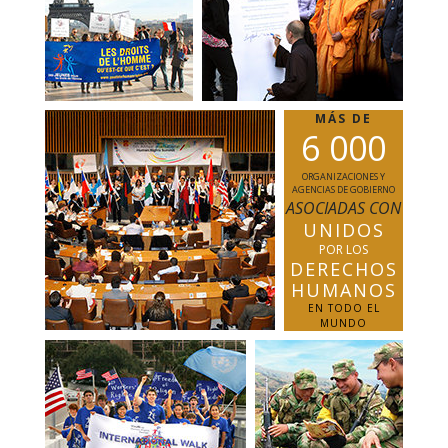
MÁS DE
6
0
0
0
ORGANIZACIONES Y
AGENCIAS DE GOBIERNO
ASOCIADAS CON
UNIDOS
POR LOS
DERECHOS
HUMANOS
EN TODO EL
MUNDO