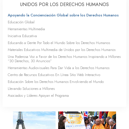
UNIDOS POR LOS DERECHOS HUMANOS
Apoyando la Concienciación Global sobre los Derechos Humanos
Educación Global
Herramientas Multimedia
Iniciativa Educativa
Educando a Gente Por Todo el Mundo Sobre los Derechos Humanos
Materiales Educativos Multimedia de Unidos por los Derechos Humanos
Una Poderosa Voz a Favor de los Derechos Humanos Inspirando a Millones
“30 Derechos, 30 Anuncios”
Herramientas Audiovisuales Para Dar Vida a los Derechos Humanos
Centro de Recursos Educativos En Línea Sitio Web Interactivo
Educación Sobre los Derechos Humanos Envolviendo el Mundo
Llevando Soluciones a Millones
Asociados y Líderes Apoyan el Programa