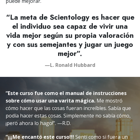
puede mejorar.
“La meta de Scientology es hacer que
el individuo sea capaz de vivir una
vida mejor según su propia valoración
y con sus semejantes y jugar un juego
mejor”.
—L. Ronald Hubbard
“Este curso fue como el manual de instrucciones
sobre cómo usar una varita mágica.
Me mostró
cómo hacer que las cosas fueran increíbles. Sabía que
podía hacer estas cosas. Simplemente no sabía cómo,
¡pero ahora lo hago!
”. —R.D.
“¡¡¡Me encantó este curso!!!
Sentí como si fuera un