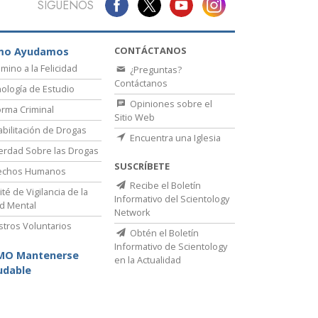
SÍGUENOS
CONTÁCTANOS
mo Ayudamos
amino a la Felicidad
¿Preguntas?
Contáctanos
ología de Estudio
Opiniones sobre el
rma Criminal
Sitio Web
bilitación de Drogas
Encuentra una Iglesia
erdad Sobre las Drogas
SUSCRÍBETE
echos Humanos
Recibe el Boletín
té de Vigilancia de la
Informativo del Scientology
d Mental
Network
stros Voluntarios
Obtén el Boletín
Informativo de Scientology
MO Mantenerse
en la Actualidad
udable