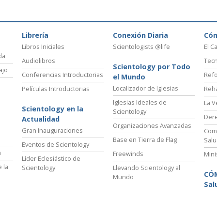
Librería
Conexión Diaria
Có
Libros Iniciales
Scientologists @life
El C
da
Audiolibros
Tecn
Scientology por Todo
ajo
Conferencias Introductorias
Refo
el Mundo
Localizador de Iglesias
Películas Introductorias
Reha
Iglesias Ideales de
La V
Scientology en la
Scientology
Der
Actualidad
Organizaciones Avanzadas
Gran Inauguraciones
Comi
Base en Tierra de Flag
Salu
Eventos de Scientology
a
Freewinds
Mini
Líder Eclesiástico de
 la
Scientology
Llevando Scientology al
CÓ
Mundo
Sal