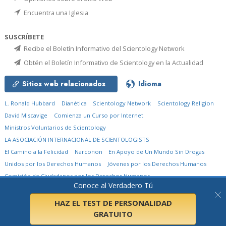
Encuentra una Iglesia
SUSCRÍBETE
Recibe el Boletín Informativo del Scientology Network
Obtén el Boletín Informativo de Scientology en la Actualidad
Sitios web relacionados
Idioma
L. Ronald Hubbard
Dianética
Scientology Network
Scientology Religion
David Miscavige
Comienza un Curso por Internet
Ministros Voluntarios de Scientology
LA ASOCIACIÓN INTERNACIONAL DE SCIENTOLOGISTS
El Camino a la Felicidad
Narconon
En Apoyo de Un Mundo Sin Drogas
Unidos por los Derechos Humanos
Jóvenes por los Derechos Humanos
Comisión de Ciudadanos por los Derechos Humanos
Conoce al Verdadero Tú
© 2026
Church of Scientology International.
Todos los derechos reservados.
Aviso de privacidad
•
Política de cookies
•
Términos de uso
•
Aviso legal
HAZ EL TEST DE PERSONALIDAD
GRATUITO