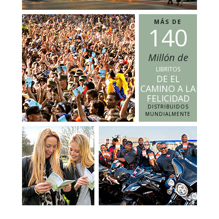
MÁS DE
1
4
0
Millón de
LIBRITOS
DE EL
CAMINO A LA
FELICIDAD
DISTRIBUIDOS
MUNDIALMENTE