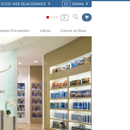
SITIOS WEB RELACIONADOS
ES
IDIOMA
LIVE
guntas Frecuentes
Libros
Cursos en línea
dentes y principios básicos
Cómo Resolver los Conflictos
Libros Iniciales
 de una Iglesia
Las Dinámicas de la Existencia
Audiolibros
anización de Scientology
Los Componentes de la Comprensión
Conferencias Introductorias
Soluciones para un Entorno Peligroso
Películas
Ayudas para Enfermedades y Lesiones
La Integridad y la Honestidad
El Matrimonio
La Escala Tonal Emocional
Respuestas a las Drogas