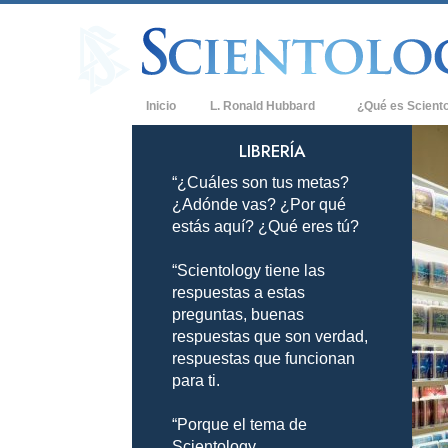
Inicio
L. Ronald Hubbard
¿Qué es Scient
Creencias y Práct
LIBRERÍA
“¿Cuáles son tus metas?
Credos y Códigos
¿Adónde vas? ¿Por qué
Qué dicen los Sci
estás aquí? ¿Qué eres tú?
Scientology
“Scientology tiene las
Conoce a un Scien
respuestas a estas
Dentro de una Igle
preguntas, buenas
respuestas que son verdad,
Los Principios Bá
respuestas que funcionan
para ti.
Una Introducción 
“Porque el tema de
Amor y Odio: ¿Qu
Scientology