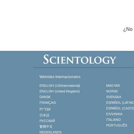
¿No 
Websites Internacionales
ENGLISH (US/International)
MAGYAR
ENGLISH (United Kingdom)
NORSK
DANSK
SVENSKA
FRANÇAIS
ESPAÑOL (LATIN
עברית
ESPAÑOL (CAST
ΕΛΛΗΝΙΚA
日本語
ITALIANO
РУССКИЙ
PORTUGUÊS
繁體中文
NEDERLANDS