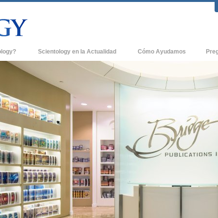
ology?
Scientology en la Actualidad
Cómo Ayudamos
Pre
icas
Iglesias de Scientology
Antece
 de Scientology
Nuevas Iglesias de Scientology
Dentro
entologists acerca de
Organizaciones Avanzadas
La Org
Base en Tierra de Flag
tologist
Freewinds
sia
Llevando Scientology al Mundo
sicos de Scientology
David Miscavige - Líder Eclesiástico de
a Dianética
Scientology
é es Grandeza?