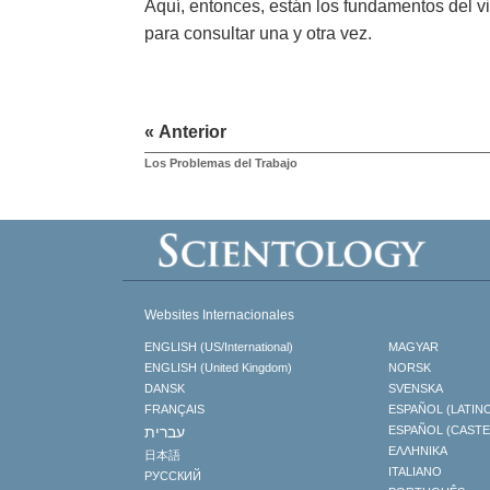
Aquí, entonces, están los fundamentos del vi
para consultar una y otra vez.
« Anterior
Los Problemas del Trabajo
Websites Internacionales
ENGLISH (US/International)
MAGYAR
ENGLISH (United Kingdom)
NORSK
DANSK
SVENSKA
FRANÇAIS
ESPAÑOL (LATIN
עברית
ESPAÑOL (CAST
ΕΛΛΗΝΙΚA
日本語
ITALIANO
РУССКИЙ