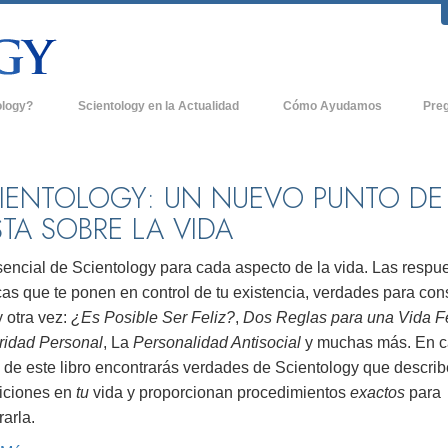
ology?
Scientology en la Actualidad
Cómo Ayudamos
Pre
icas
Iglesias de Scientology
Antece
 de Scientology
Nuevas Iglesias de Scientology
Dentro
IENTOLOGY: UN NUEVO PUNTO DE
STA SOBRE LA VIDA
entologists acerca de
Organizaciones Avanzadas
La Org
Base en Tierra de Flag
sencial de Scientology para cada aspecto de la vida. Las respu
tologist
as que te ponen en control de tu existencia, verdades para con
Freewinds
sia
 otra vez:
¿Es Posible Ser Feliz?
,
Dos Reglas para una Vida Fe
Llevando Scientology al Mundo
gridad Personal
, La
Personalidad Antisocial
y muchas más. En 
sicos de Scientology
e de este libro encontrarás verdades de Scientology que descri
David Miscavige - Líder Eclesiástico de
a Dianética
Scientology
iciones en
tu
vida y proporcionan procedimientos
exactos
para
arla.
é es Grandeza?