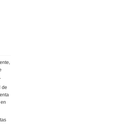
ente,
e
.
l de
senta
 en
tas