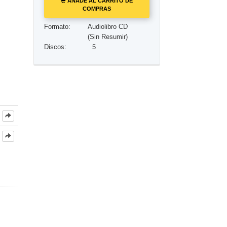
AÑADE AL CARRITO DE
COMPRAS
Los Niños
Formato:
Audiolibro CD
(Sin Resumir)
Herramientas para el Entorno Laboral
Discos:
5
La Ética y las Condiciones
La Causa de la Supresión
Investigaciones
Los Fundamentos de la Organización
Los Fundamentos de las Relaciones
Públicas
Objetivos y Metas
La Tecnología de Estudio
La Comunicación