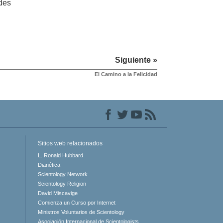
ades
Siguiente »
El Camino a la Felicidad
Sitios web relacionados
L. Ronald Hubbard
Dianética
Scientology Network
Scientology Religion
David Miscavige
Comienza un Curso por Internet
Ministros Voluntarios de Scientology
Asociación Internacional de Scientologists