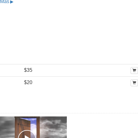
 Más
$35
$20