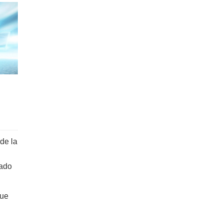
de la
tado
que