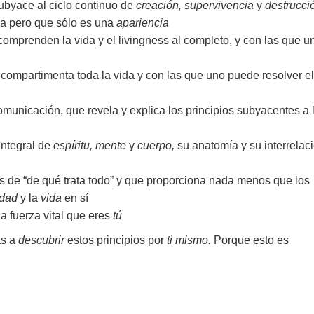
subyace al ciclo continuo de
creación, supervivencia
y
destrucci
ida pero que sólo es una
apariencia
omprenden la vida y el livingness al completo, y con las que u
compartimenta toda la vida y con las que uno puede resolver el
municación, que revela y explica los principios subyacentes a 
integral de
espíritu, mente
y
cuerpo,
su anatomía y su interrelac
as de “de qué trata todo” y que proporciona nada menos que los
idad
y la
vida
en sí
a fuerza vital que eres
tú
as a
descubrir
estos principios por
ti mismo.
Porque esto es