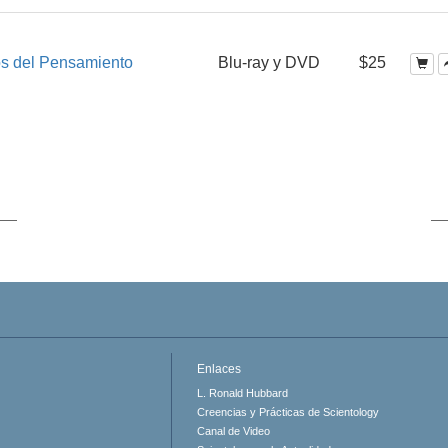
os del Pensamiento
Blu-ray y DVD
$25
Enlaces
L. Ronald Hubbard
Creencias y Prácticas de Scientology
Canal de Video