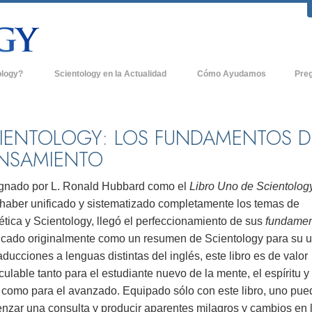
ology?
Scientology en la Actualidad
Cómo Ayudamos
Pre
icas
Iglesias de Scientology
Antece
 de Scientology
Nuevas Iglesias de Scientology
Dentro
IENTOLOGY: LOS FUNDAMENTOS D
NSAMIENTO
entologists acerca de
Organizaciones Avanzadas
La Org
Base en Tierra de Flag
gnado por L. Ronald Hubbard como el
Libro Uno de Scientology
tologist
 haber unificado y sistematizado completamente los temas de
Freewinds
sia
tica y Scientology, llegó el perfeccionamiento de sus
fundamen
Llevando Scientology al Mundo
icado originalmente como un resumen de Scientology para su 
sicos de Scientology
aducciones a lenguas distintas del inglés, este libro es de valor
David Miscavige - Líder Eclesiástico de
a Dianética
Scientology
culable tanto para el estudiante nuevo de la mente, el espíritu y 
, como para el avanzado. Equipado sólo con este libro, uno pue
é es Grandeza?
nzar una consulta y producir aparentes milagros y cambios en 