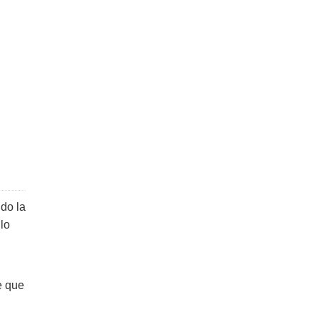
do la
lo
e que