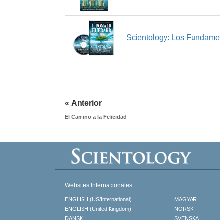
Scientology: Los Fundame
« Anterior
El Camino a la Felicidad
Websites Internacionales
ENGLISH (US/International)
MAGYAR
ENGLISH (United Kingdom)
NORSK
DANSK
SVENSKA