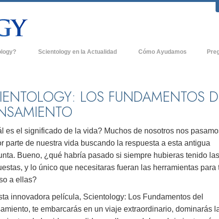
ology?
Scientology en la Actualidad
Cómo Ayudamos
Pre
icas
Iglesias de Scientology
Antece
 de Scientology
Nuevas Iglesias de Scientology
Dentro
IENTOLOGY: LOS FUNDAMENTOS D
NSAMIENTO
entologists acerca de
Organizaciones Avanzadas
La Org
Base en Tierra de Flag
l es el significado de la vida? Muchos de nosotros nos pasamo
tologist
r parte de nuestra vida buscando la respuesta a esta antigua
Freewinds
sia
unta. Bueno, ¿qué habría pasado si siempre hubieras tenido la
Llevando Scientology al Mundo
estas, y lo único que necesitaras fueran las herramientas para 
sicos de Scientology
so a ellas?
David Miscavige - Líder Eclesiástico de
a Dianética
Scientology
sta innovadora película, Scientology: Los Fundamentos del
amiento, te embarcarás en un viaje extraordinario, dominarás l
é es Grandeza?