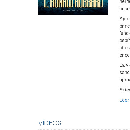
herr
impor
Apre
princ
func
espír
otros
encer
La v
senci
aprov
Scien
Leer
VÍDEOS