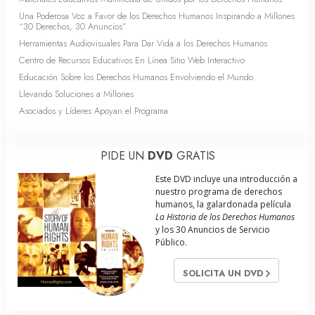
Una Poderosa Voz a Favor de los Derechos Humanos Inspirando a Millones
“30 Derechos, 30 Anuncios”
Herramientas Audiovisuales Para Dar Vida a los Derechos Humanos
Centro de Recursos Educativos En Línea Sitio Web Interactivo
Educación Sobre los Derechos Humanos Envolviendo el Mundo
Llevando Soluciones a Millones
Asociados y Líderes Apoyan el Programa
PIDE UN
DVD
GRATIS
Este DVD incluye una introducción a
nuestro programa de derechos
humanos, la galardonada película
La Historia de los Derechos Humanos
y los 30 Anuncios de Servicio
Público.
SOLICITA UN DVD