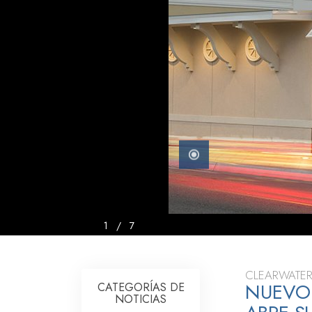
Amor y Odio: ¿Qué es
1
/
7
CLEARWATER
NUEVO
CATEGORÍAS DE
NOTICIAS