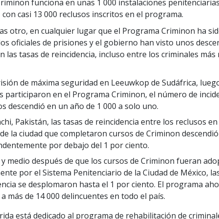
Criminon funciona en unas 1 000 instalaciones penitenciarias
 con casi 13 000 reclusos inscritos en el programa.
ras otro, en cualquier lugar que el Programa Criminon ha si
los oficiales de prisiones y el gobierno han visto unos desc
 las tasas de reincidencia, incluso entre los criminales más 
risión de máxima seguridad en Leeuwkop de Sudáfrica, luego
s participaron en el Programa Criminon, el número de incid
os descendió en un año de 1 000 a solo uno.
chi, Pakistán, las tasas de reincidencia entre los reclusos en 
 de la ciudad que completaron cursos de Criminon descendió
dentemente por debajo del 1 por ciento.
y medio después de que los cursos de Criminon fueran ad
mente por el Sistema Penitenciario de la Ciudad de México, la
encia se desplomaron hasta el 1 por ciento. El programa ah
 a más de 14 000 delincuentes en todo el país.
rida está dedicado al programa de rehabilitación de criminal