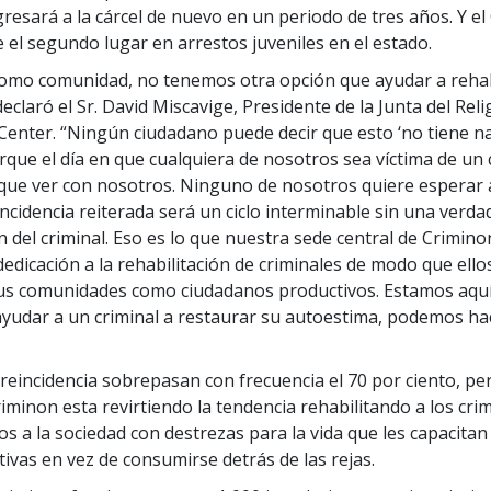
gresará a la cárcel de nuevo en un periodo de tres años. Y e
e el segundo lugar en arrestos juveniles en el estado.
omo comunidad, no tenemos otra opción que ayudar a rehabi
declaró el Sr. David Miscavige, Presidente de la Junta del Rel
enter. “Ningún ciudadano puede decir que esto ‘no tiene n
rque el día en que cualquiera de nosotros sea víctima de un 
que ver con nosotros. Ninguno de nosotros quiere esperar 
incidencia reiterada será un ciclo interminable sin una verda
n del criminal. Eso es lo que nuestra sede central de Crimino
dedicación a la rehabilitación de criminales de modo que ell
sus comunidades como ciudadanos productivos. Estamos aqu
 ayudar a un criminal a restaurar su autoestima, podemos h
 reincidencia sobrepasan con frecuencia el 70 por ciento, per
minon esta revirtiendo la tendencia rehabilitando a los crim
s a la sociedad con destrezas para la vida que les capacitan
tivas en vez de consumirse detrás de las rejas.