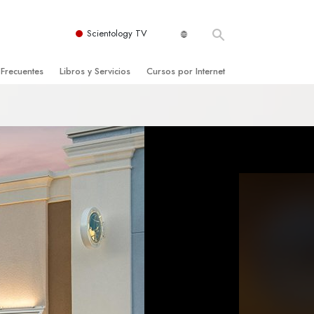
Scientology TV
 Frecuentes
Libros y Servicios
Cursos por Internet
es y principios básicos
niciales
Cómo Resolver los Conflictos
una Iglesia
bros
Las Dinámicas de la Existencia
zación de Scientology
ncias Introductorias
Los Componentes de la Comprensión
s Introductorias
Soluciones para un Entorno Peligroso
s Iniciales
Ayudas para Enfermedades y Lesiones
anos
La Integridad y la Honestidad
os
El Matrimonio
La Escala Tonal Emocional
tology