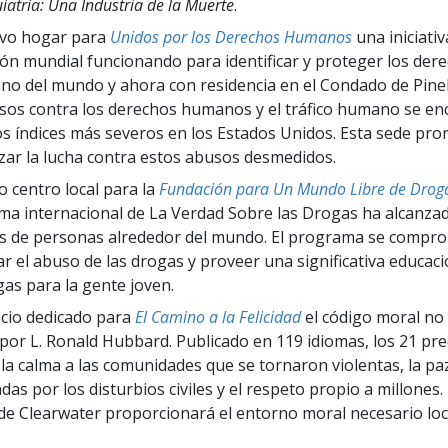
iatría: Una Industria de la Muerte
.
vo hogar para
Unidos por los Derechos Humanos
una iniciativ
ón mundial funcionando para identificar y proteger los der
no del mundo y ahora con residencia en el Condado de Pine
sos contra los derechos humanos y el tráfico humano se en
os índices más severos en los Estados Unidos. Esta sede pr
ar la lucha contra estos abusos desmedidos.
o centro local para la
Fundación para Un Mundo Libre de Drog
a internacional de La Verdad Sobre las Drogas ha alcanza
s de personas alrededor del mundo. El programa se compro
ar el abuso de las drogas y proveer una significativa educac
gas para la gente joven.
icio dedicado para
El Camino a la Felicidad
el código moral no 
 por L. Ronald Hubbard. Publicado en 119 idiomas, los 21 pr
 la calma a las comunidades que se tornaron violentas, la pa
das por los disturbios civiles y el respeto propio a millones
 de Clearwater proporcionará el entorno moral necesario lo