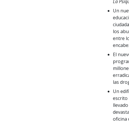
La Psiqu
Un nue
educaci
ciudada
los abu
entre l
encabez
El nuev
program
millone
erradic
las dro
Un edif
escrito
llevado
devasta
oficina