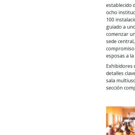
establecido 
ocho institu
100 instalaci
guiado a uno
comenzar un
sede central
compromiso c
esposas a la
Exhibidores 
detalles cla
sala multius
sección comp