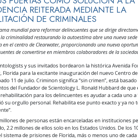
US PUERTAS COMO SOLUCIÓN A LA
DENCIA REITERADA MEDIANTE LA
LITACIÓN DE CRIMINALES
ama mundial para reformar delincuentes que se dirige directame
 la criminalidad restaurando la autoestima abre una nueva sede 
da en el centro de Clearwater, proporcionando una nueva oportu
ncuentes de convertirse en miembros colaboradores de la socieda
entologists y sus invitados bordearon la histórica Avenida Fo
, Florida para la excitante inauguración del nuevo Centro d
bado 11 de julio. Criminon significa “sin crimen”, está basado
tos del Fundador de Scientology L. Ronald Hubbard de que 
 rehabilitación para los delincuentes es ayudar a cada uno a
ó su orgullo personal. Rehabilita ese punto exacto y ya no
ente”.
millones de personas están encarceladas en instituciones p
o, 2.2 millones de ellos solo en los Estados Unidos. De los 1
el sistema de prisiones de Florida, más o menos uno de cada 