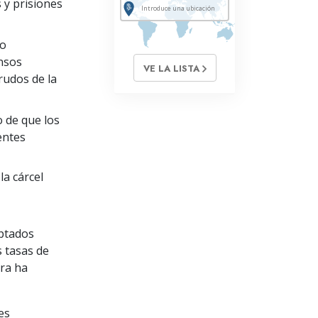
 y prisiones
do
ensos
VE LA LISTA
rudos de la
 de que los
entes
la cárcel
optados
s tasas de
ora ha
es