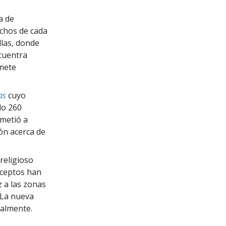
a de
echos de cada
llas, donde
cuentra
omete
as
cuyo
do 260
metió a
ión acerca de
religioso
eceptos han
z a las zonas
. La nueva
calmente.