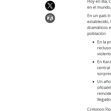
Hoy en día, 
en el mundo,
En un país t
establecido, 
dramáticos en
población.
En la p
recluso
violent
En Kara
central
sorpren
Un año 
oficial
reincid
llegado
Criminon Flo