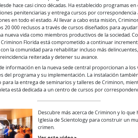
desde hace casi cinco décadas. Ha establecido programas en 
ciones penitenciarias y entrega cursos por correspondencia 
ones en todo el estado. Al llevar a cabo esta misión, Crimino
s 20 000 reclusos a través de cursos diseñados para ayudar
a nueva vida como miembros productivos de la sociedad. C
, Criminon Florida está comprometido a continuar incremen
on la comunidad para rehabilitar incluso más delincuentes,
 reincidencia reiterada y detener su avance.
de información en la nueva sede central proporcionan a los v
ves del programa y su implementación. La instalación tambié
o para la entrega de seminarios y talleres de Criminon, mie
leta está dedicada a un centro de cursos por correspondenc
Descubre más acerca de Criminon y lo que 
Iglesia de Scientology para construir un m
crimen.
Ver este vídeo
▶