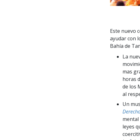
Este nuevo c
ayudar con l
Bahía de Tam
La nuev
movimie
mas gra
horas d
de los 
al resp
Un mus
Derech
mental
leyes q
coercit