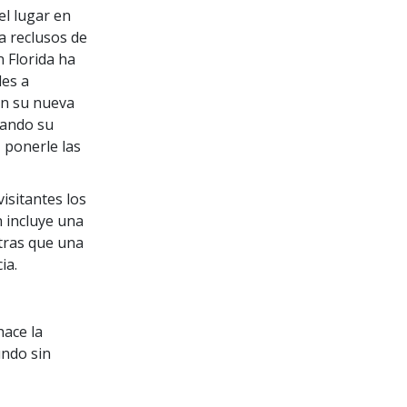
el lugar en
a reclusos de
n Florida ha
les a
on su nueva
tando su
 ponerle las
isitantes los
n incluye una
ntras que una
ia.
hace la
undo sin