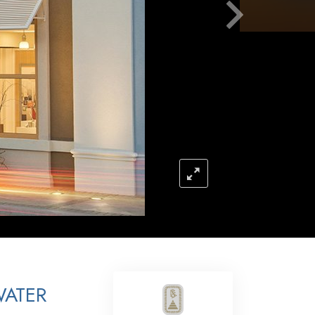
Respuestas a las Drogas
Los Niños
Herramientas para el Entorno Laboral
La Ética y las
Condiciones
La Causa de la Supresión
Investigaciones
Los Fundamentos de la Organización
Los Fundamentos de las Relaciones
Públicas
Objetivos y Metas
WATER
La Tecnología de Estudio