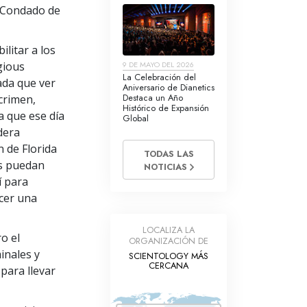
l Condado de
litar a los
igious
9 DE MAYO DEL 2026
La Celebración del
ada que ver
Aniversario de Dianetics
Destaca un Año
crimen,
Histórico de Expansión
a que ese día
Global
dera
n de Florida
TODAS LAS
os puedan
NOTICIAS
í para
acer una
LOCALIZA LA
o el
ORGANIZACIÓN DE
inales y
SCIENTOLOGY MÁS
CERCANA
 para llevar