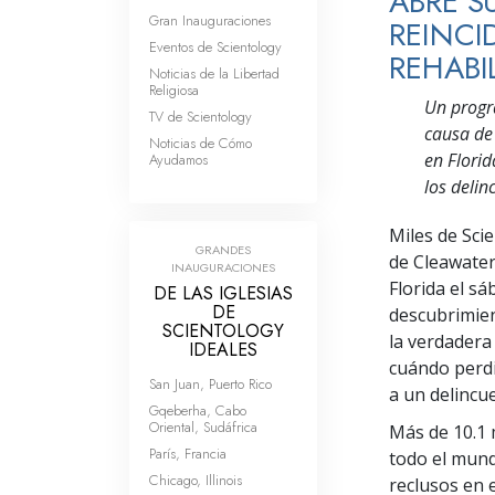
ABRE S
Gran Inauguraciones
REINCI
Eventos de Scientology
REHABI
Noticias de la Libertad
Religiosa
Un progr
TV de Scientology
causa de
Noticias de Cómo
en Flori
Ayudamos
los deli
Miles de Sci
GRANDES
de Cleawater
INAUGURACIONES
Florida el sá
DE LAS IGLESIAS
DE
descubrimien
SCIENTOLOGY
la verdadera
IDEALES
cuándo perdi
San Juan, Puerto Rico
a un delincu
Gqeberha, Cabo
Oriental, Sudáfrica
Más de 10.1 
París, Francia
todo el mund
Chicago, Illinois
reclusos en 