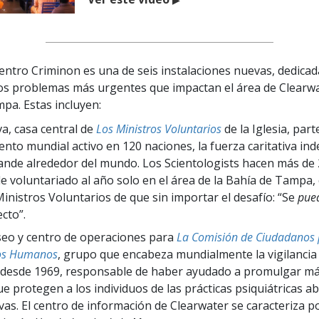
entro Criminon es una de seis instalaciones nuevas, dedicad
os problemas más urgentes que impactan el área de Clearwa
pa. Estas incluyen:
a, casa central de
Los Ministros Voluntarios
de la Iglesia, part
nto mundial activo en 120 naciones, la fuerza caritativa in
nde alrededor del mundo. Los Scientologists hacen más de
e voluntariado al año solo en el área de la Bahía de Tampa,
Ministros Voluntarios de que sin importar el desafío: “Se
pue
ecto”.
eo y centro de operaciones para
La Comisión de Ciudadanos 
os Humanos
, grupo que encabeza mundialmente la vigilancia 
 desde 1969, responsable de haber ayudado a promulgar má
ue protegen a los individuos de las prácticas psiquiátricas a
ivas. El centro de información de Clearwater se caracteriza p