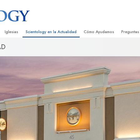
Iglesias
Scientology en la Actualidad
Cómo Ayudamos
Preguntas
AD
Encontrar una Iglesia
Gran Inauguraciones
El Camino a la Felicidad
Antecedent
Libros I
cientology
Iglesias Ideales de Scientology
Eventos de Scientology
Applied Scholastics
Dentro de 
Audioli
gists acerca de
Organizaciones Avanzadas
David Miscavige: Líder Eclesiástico de
Criminon
La Organi
Confere
Scientology
Base en Tierra de Flag
Narconon
Película
ist
Freewinds
La Verdad Sobre las Drogas
Servicio
Llevando Scientology al Mundo
Unidos por los Derechos Hum
de Scientology
Comisión de Ciudadanos por l
ética
Derechos Humanos
Ministros Voluntarios de Scien