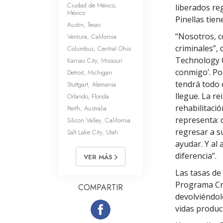
Ciudad de México,
liberados re
México
Pinellas tien
Austin, Texas
“Nosotros, c
Ventura, California
criminales”, 
Columbus, Central Ohio
Technology C
Kansas City, Missouri
conmigo’. Po
Detroit, Michigan
tendrá todo 
Stuttgart, Alemania
llegue. La re
Orlando, Florida
rehabilitació
Perth, Australia
representa: 
Silicon Valley, California
regresar a 
Salt Lake City, Utah
ayudar. Y al
diferencia”.
VER MÁS
Las tasas de
Programa Cri
COMPARTIR
devolviéndolo
vidas produc