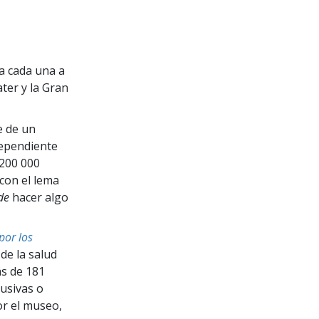
a cada una a
ter y la Gran
e de un
dependiente
 200 000
 con el lema
de
hacer algo
por los
de la salud
s de 181
busivas o
or el museo,