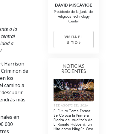
La Comunicación
DAVID MISCAVIGE
Presidente de la Junta del
Religious Technology
Center
nte a la
central
VISITA EL
SITIO
nidad a
d.
rt Harrison
NOTICIAS
e Criminon de
RECIENTES
 en los
el camino a
 “descubrir
 tendrás más
1 DE AGOSTO DEL 2026
El Futuro Toma Forma:
Se Coloca la Primera
enales en
Piedra del Auditorio de
00 000
L. Ronald Hubbard, un
Hito como Ningún Otro
tres