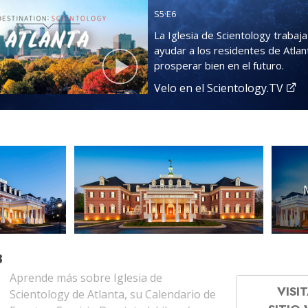
S
5
·E
6
La Iglesia de Scientology trabaj
ayudar a los residentes de Atlan
prosperar bien en el futuro.
Velo en el Scientology.TV
B
Aprende más sobre Iglesia de
VISIT
Scientology de Atlanta, su Calendario de