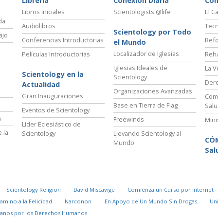
Librería
Conexión Diaria
Có
Libros Iniciales
Scientologists @life
El C
da
Audiolibros
Tecn
Scientology por Todo
ajo
Conferencias Introductorias
Refo
el Mundo
Localizador de Iglesias
Películas Introductorias
Reha
Iglesias Ideales de
La V
Scientology en la
Scientology
Der
Actualidad
Organizaciones Avanzadas
Gran Inauguraciones
Comi
Base en Tierra de Flag
Salu
Eventos de Scientology
a
Freewinds
Mini
Líder Eclesiástico de
 la
Scientology
Llevando Scientology al
CÓ
Mundo
Sal
Scientology Religion
David Miscavige
Comienza un Curso por Internet
Camino a la Felicidad
Narconon
En Apoyo de Un Mundo Sin Drogas
Un
danos por los Derechos Humanos