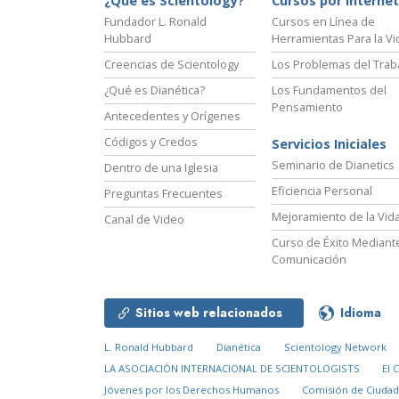
¿Qué es Scientology?
Cursos por Internet
Fundador L. Ronald
Cursos en Línea de
Hubbard
Herramientas Para la Vi
Creencias de Scientology
Los Problemas del Trab
¿Qué es Dianética?
Los Fundamentos del
Pensamiento
Antecedentes y Orígenes
Códigos y Credos
Servicios Iniciales
Seminario de Dianetics
Dentro de una Iglesia
Eficiencia Personal
Preguntas Frecuentes
Mejoramiento de la Vid
Canal de Video
Curso de Éxito Mediante
Comunicación
Sitios web relacionados
Idioma
L. Ronald Hubbard
Dianética
Scientology Network
LA ASOCIACIÓN INTERNACIONAL DE SCIENTOLOGISTS
El 
Jóvenes por los Derechos Humanos
Comisión de Ciuda