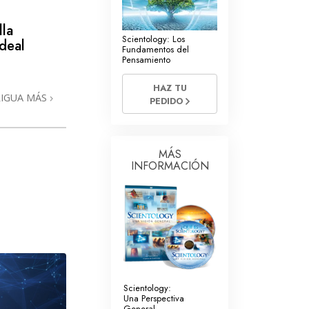
La Comunicación
lla
Scientology: Los
Ideal
Fundamentos del
Pensamiento
HAZ TU
RIGUA MÁS
PEDIDO
MÁS
INFORMACIÓN
Scientology:
Una Perspectiva
General