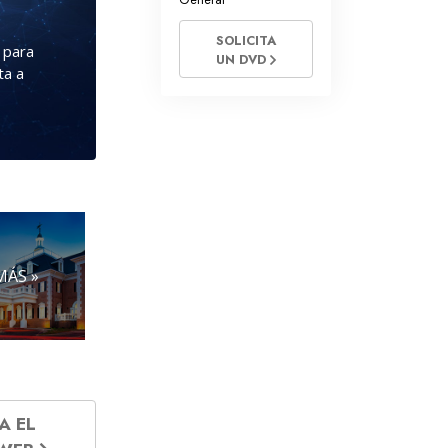
SOLICITA
a para
UN DVD
ta a
MÁS »
A EL