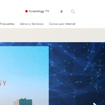
Scientology TV
 Frecuentes
Libros y Servicios
Cursos por Internet
es y principios básicos
niciales
Cómo Resolver los Conflictos
una Iglesia
bros
Las Dinámicas de la Existencia
zación de Scientology
ncias Introductorias
Los Componentes de la Comprensión
s Introductorias
Soluciones para un Entorno Peligroso
s Iniciales
Ayudas para Enfermedades y Lesiones
anos
La Integridad y la Honestidad
os
El Matrimonio
La Escala Tonal Emocional
tology