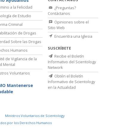
mo Ayudamos
amino a la Felicidad
¿Preguntas?
Contáctanos
ología de Estudio
Opiniones sobre el
rma Criminal
Sitio Web
bilitación de Drogas
Encuentra una Iglesia
erdad Sobre las Drogas
SUSCRÍBETE
echos Humanos
Recibe el Boletín
té de Vigilancia de la
Informativo del Scientology
d Mental
Network
stros Voluntarios
Obtén el Boletín
Informativo de Scientology
MO Mantenerse
en la Actualidad
udable
Ministros Voluntarios de Scientology
idos por los Derechos Humanos