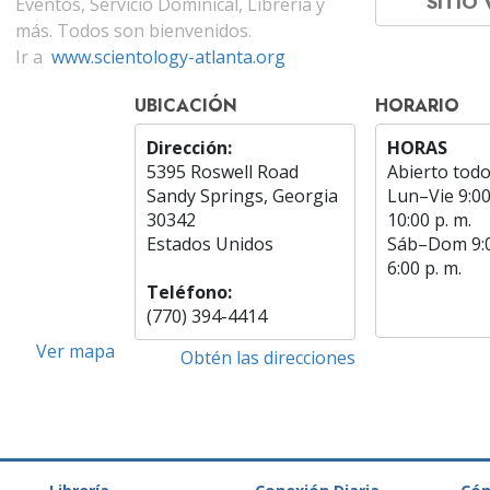
SITIO
Eventos, Servicio Dominical, Librería y
más. Todos son bienvenidos.
Ir a
www.scientology-atlanta.org
UBICACIÓN
HORARIO
Dirección:
HORAS
5395 Roswell Road
Abierto todo
Sandy Springs, Georgia
Lun
–
Vie
9:00
30342
10:00 p. m.
Estados Unidos
Sáb
–
Dom
9:
6:00 p. m.
Teléfono:
(770) 394-4414
Ver mapa
Obtén las direcciones