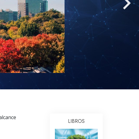
Respuestas a las Drogas
Los Niños
Herramientas para el Entorno Laboral
La Ética y las
Condiciones
La Causa de la Supresión
Investigaciones
Los Fundamentos de la Organización
Los Fundamentos de las Relaciones
Públicas
Objetivos y Metas
 alcance
LIBROS
La Tecnología de Estudio