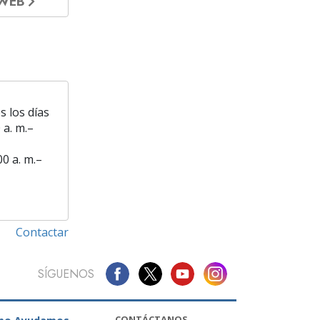
 WEB
s los días
 a. m.–
00 a. m.–
Contactar
SÍGUENOS
CONTÁCTANOS