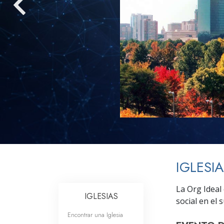
Amor y Odio: ¿Qué es
IGLESI
La Org Ideal 
IGLESIAS
social en el 
Encontrar una Iglesia