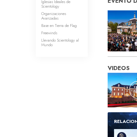
EVENTO 
Iglesias Ideales de
Scientology
Organizaciones
Avanzadas
Base en Tierra de Flag
Freewinds
Llevando Scientology al
Mundo
VIDEOS
RELACIO