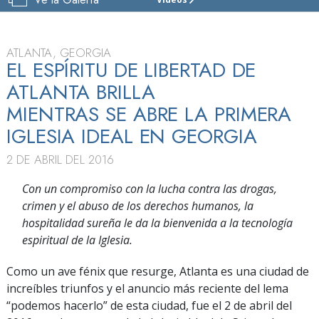
IGLESIA
DE
SCIENTOLOGY
DE
ATLANTA, GEORGIA
ATLANTA
EL ESPÍRITU DE LIBERTAD DE
ATLANTA BRILLA
VISITAR
MIENTRAS SE ABRE LA PRIMERA
GRAN
INAUGURACIÓN
IGLESIA IDEAL EN GEORGIA
2 DE ABRIL DEL 2016
Con un compromiso con la lucha contra las drogas,
crimen y el abuso de los derechos humanos, la
hospitalidad sureña le da la bienvenida a la tecnología
espiritual de la Iglesia.
Como un ave fénix que resurge, Atlanta es una ciudad de
increíbles triunfos y el anuncio más reciente del lema
“podemos hacerlo” de esta ciudad, fue el 2 de abril del