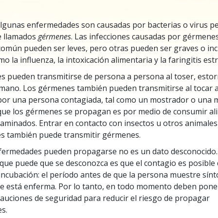
 Grandeza?
algunas enfermedades son causadas por bacterias o virus per
 llamados
gérmenes
. Las infecciones causadas por gérmene
 común pueden ser leves, pero otras pueden ser graves o in
o la influenza, la intoxicación alimentaria y la faringitis est
 pueden transmitirse de persona a persona al toser, esto
 mano. Los gérmenes también pueden transmitirse al tocar 
por una persona contagiada, tal como un mostrador o una 
que los gérmenes se propagan es por medio de consumir al
aminados. Entrar en contacto con insectos u otros animale
es también puede transmitir gérmenes.
nfermedades pueden propagarse no es un dato desconocido.
que puede que se desconozca es que el contagio es posible
incubación: el período antes de que la persona muestre sín
e está enferma.
Por lo tanto, en todo momento deben pone
cauciones de seguridad para reducir el riesgo de propagar
s.