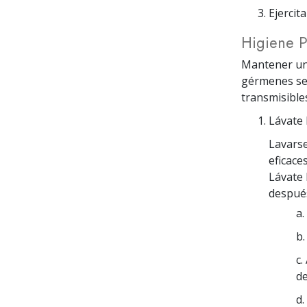
Ejercit
Higiene P
Mantener una
gérmenes se
transmisible
Lávate 
Lavars
eficace
Lávate 
después
a.
b.
c.
de
d.