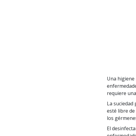
Una higiene 
enfermedade
requiere una
La suciedad 
esté libre d
los gérmenes
El desinfect
enfermedades