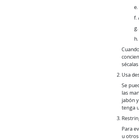
e.
f.
g
h.
Cuando 
concie
sécalas
Usa des
Se pued
las man
jabón y
tenga u
Restrin
Para ev
u otros