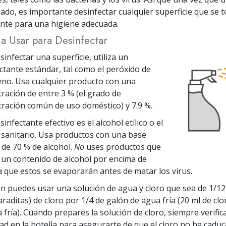
iado, es importante desinfectar cualquier superficie que se 
nte para una higiene adecuada.
a Usar para Desinfectar
sinfectar una superficie, utiliza un
ctante estándar, tal como el peróxido de
no. Usa cualquier producto con una
ración de entre 3 % (el grado de
ración común de uso doméstico) y 7.9 %.
sinfectante efectivo es el alcohol etílico o el
 sanitario. Usa productos con una base
de 70 % de alcohol.
No
uses productos que
un contenido de alcohol por encima de
a que estos se evaporarán antes de matar los virus.
 puedes usar una solución de agua y cloro que sea de 1/12
araditas) de cloro por 1/4 de galón de agua fría (20 ml de clor
fría).
Cuando prepares la solución de cloro, siempre verifica
ad en la botella para asegurarte de que el cloro no ha caduc