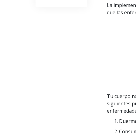
Cuando Salgas y Regreses a
La implement
Tu Casa
que las enf
Cumplimiento de las
Regulaciones y Normas
Locales
Tu cuerpo na
siguientes p
enfermedade
Duerme 
Consume