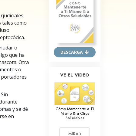
Respuestas a las Drogas
judiciales,
Los Niños
s tales como
cluso
Herramientas para el Entorno Laboral
reptocócica.
La Ética y las
rnudar o
Condiciones
DESCARGA
algo que ha
La Causa de la Supresión
mascota. Otra
imentos o
Investigaciones
VE EL VIDEO
s portadores
Los Fundamentos de la Organización
 Sin
Los Fundamentos de las Relaciones
Públicas
 durante
tomas y se dé
Cómo Mantenerte a Ti
Objetivos y Metas
Mismo & a Otros
rse en
Saludables
La Tecnología de Estudio
MIRA