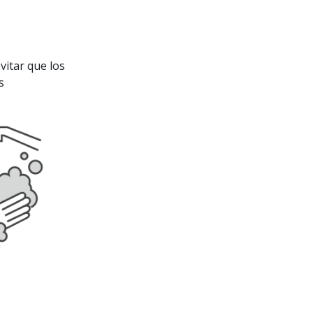
itar que los
s