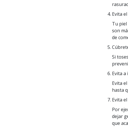
rasurad
Evita e
Tu piel
son más
de come
Cúbrete
Si tose
preveni
Evita a
Evita e
hasta q
Evita e
Por eje
dejar g
que aca