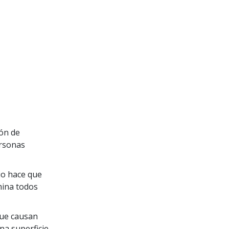
ón de
ersonas
io hace que
mina todos
que causan
na superficie