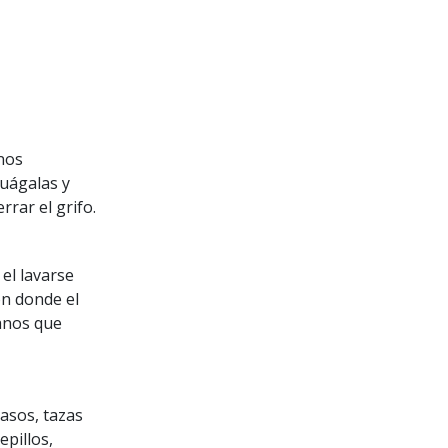
anos
uágalas y
rrar el grifo.
el lavarse
ón donde el
anos que
asos, tazas
epillos,