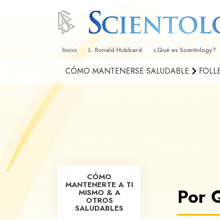
Inicio
L. Ronald Hubbard
¿Qué es Scientology?
CÓMO MANTENERSE SALUDABLE
FOLL
Creencias y Prácticas
Credos y Códigos de S
Qué dicen los Scientolo
Scientology
Conoce a un Scientolog
Dentro de una Iglesia
CÓMO
Los Principios Básicos 
MANTENERTE A TI
Por 
MISMO & A
Una Introducción a Dian
OTROS
SALUDABLES