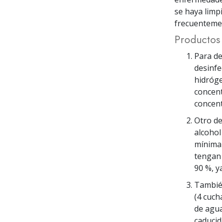
se haya limp
frecuenteme
Productos 
Para de
desinfe
hidróge
concent
concent
Otro de
alcohol
mínima 
tengan 
90 %, y
También
(4 cuch
de agua 
caducid