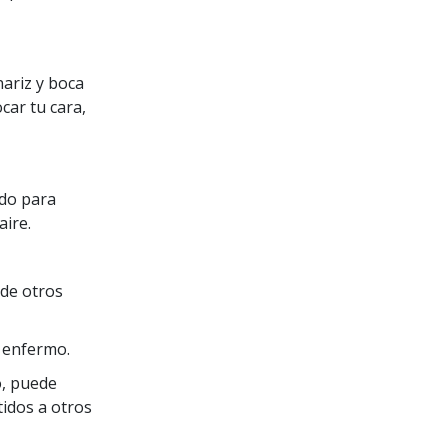
ariz y boca
car tu cara,
odo para
aire.
 de otros
s enfermo.
o, puede
idos a otros