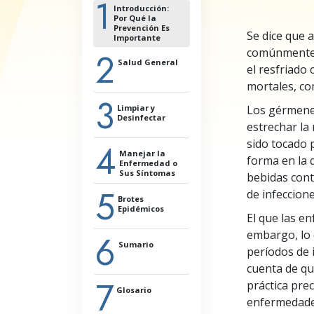
1
Amor y Odio: ¿Qué es
Introducción:
Por Qué la
Prevención Es
Se dice que 
Importante
2
comúnmente
Salud General
el resfriado
mortales, com
3
Higiene Personal
Limpiar y
Los gérmenes
Desinfectar
estrechar la
4
sido tocado 
Productos a Usar para
Manejar la
Desinfectar
forma en la 
Enfermedad o
Sus Síntomas
Áreas a Desinfectar
bebidas cont
5
Aislamiento
de infeccion
Brotes
Epidémicos
El que las e
6
embargo, lo 
Contacto con la Gente
Sumario
períodos de 
Mascarillas
cuenta de qu
Guantes Desechables
7
práctica pre
Precauciones Adicionales en
Glosario
la Casa y en el Trabajo
enfermedade