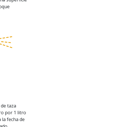
toque
 de taza
o por 1 litro
 la fecha de
ado.