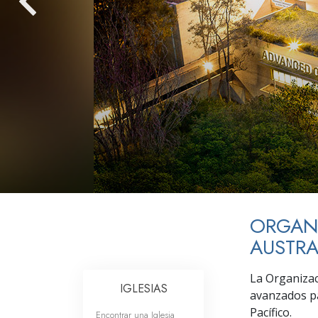
Amor y Odio: ¿Qué es
ORGANI
AUSTRA
La Organizac
IGLESIAS
avanzados pa
Pacífico.
Encontrar una Iglesia