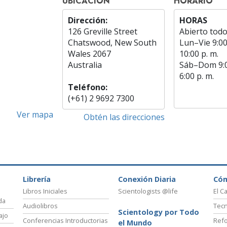
UBICACIÓN
HORARIO
Dirección:
HORAS
126 Greville Street
Abierto todo
Chatswood, New South
Lun
–
Vie
9:00
Wales 2067
10:00 p. m.
Australia
Sáb
–
Dom
9:
6:00 p. m.
Teléfono:
(+61) 2 9692 7300
Ver mapa
Obtén las direcciones
Librería
Conexión Diaria
Có
Libros Iniciales
Scientologists @life
El C
da
Audiolibros
Tecn
Scientology por Todo
ajo
Conferencias Introductorias
Refo
el Mundo