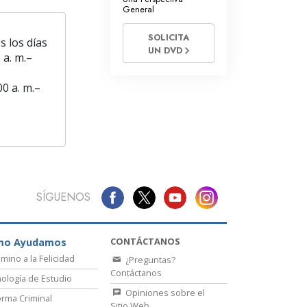
General
SOLICITA
s los días
UN DVD
 a. m.–
00 a. m.–
SÍGUENOS
CONTÁCTANOS
mo Ayudamos
amino a la Felicidad
¿Preguntas?
Contáctanos
ología de Estudio
Opiniones sobre el
rma Criminal
Sitio Web