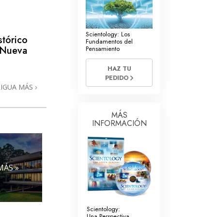
La Comunicación
Scientology: Los
stórico
Fundamentos del
 Nueva
Pensamiento
HAZ TU
PEDIDO
RIGUA MÁS
MÁS
INFORMACIÓN
MÁS »
Scientology:
Una Perspectiva