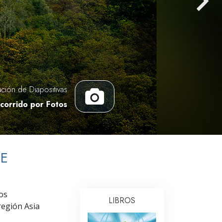
Respuestas a las Drogas
Los Niños
Herramientas para el Entorno Laboral
La Ética y las
Condiciones
ación de Diapositivas
La Causa de la Supresión
corrido por Fotos
Investigaciones
Los Fundamentos de la Organización
DE
Los Fundamentos de las Relaciones
Públicas
Objetivos y Metas
os
LIBROS
La Tecnología de Estudio
región Asia