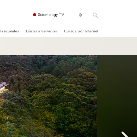
Scientology TV
 Frecuentes
Libros y Servicios
Cursos por Internet
es y principios básicos
niciales
Cómo Resolver los Conflictos
una Iglesia
bros
Las Dinámicas de la Existencia
zación de Scientology
ncias Introductorias
Los Componentes de la Comprensión
s Introductorias
Soluciones para un Entorno Peligroso
s Iniciales
Ayudas para Enfermedades y Lesiones
anos
La Integridad y la Honestidad
os
El Matrimonio
La Escala Tonal Emocional
tology