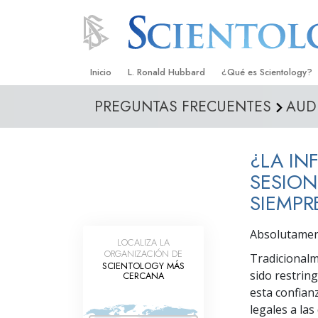
Inicio
L. Ronald Hubbard
¿Qué es Scientology?
PREGUNTAS FRECUENTES
AUD
Creencias y Prácticas
Credos y Códigos de S
¿LA IN
Qué dicen los Scientolo
Scientology
SESION
SIEMPR
Conoce a un Scientolog
Dentro de una Iglesia
Absolutament
LOCALIZA LA
ORGANIZACIÓN DE
Tradicionalm
Los Principios Básicos 
SCIENTOLOGY MÁS
sido restring
CERCANA
Una Introducción a Dian
esta confianz
legales a las