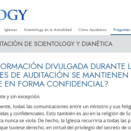
Iglesias
Scientology en la Actualidad
Cómo Ayudamos
Preguntas
ITACIÓN DE SCIENTOLOGY Y DIANÉTICA
Encontrar una Iglesia
Gran Inauguraciones
El Camino a la Felicidad
Antecedent
Libros I
cientology
Iglesias Ideales de Scientology
Eventos de Scientology
Applied Scholastics
Dentro de 
Audioli
FORMACIÓN DIVULGADA DURANTE 
gists acerca de
Organizaciones Avanzadas
David Miscavige: Líder Eclesiástico de
Criminon
La Organi
Confere
Scientology
ES DE AUDITACIÓN SE MANTIENEN
Base en Tierra de Flag
Narconon
Película
E EN FORMA CONFIDENCIAL?
ist
Freewinds
La Verdad Sobre las Drogas
Servicio
e y sin excepción.
Llevando Scientology al Mundo
Unidos por los Derechos Hum
ente, todas las comunicaciones entre un ministro y sus feli
de Scientology
idas y confidenciales. Esto también es así en la religión de S
Comisión de Ciudadanos por l
ética
Derechos Humanos
a nunca se viola. De hecho, la Iglesia recurriría a todas las 
 que tuviese derecho, en virtud del privilegio del secreto de 
Ministros Voluntarios de Scien