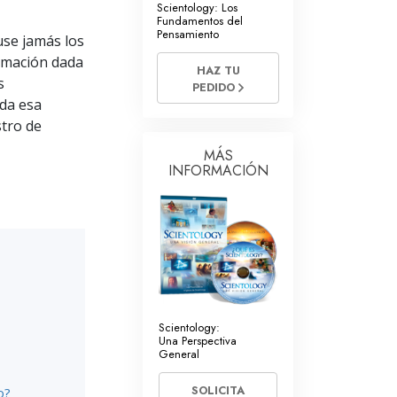
Scientology: Los
Respuestas a las Drogas
Fundamentos del
Pensamiento
use jamás los
Los Niños
ormación dada
HAZ TU
s
PEDIDO
Herramientas para el Entorno Laboral
oda esa
tro de
La Ética y las
Condiciones
MÁS
INFORMACIÓN
La Causa de la Supresión
Investigaciones
Los Fundamentos de la Organización
Los Fundamentos de las Relaciones
Públicas
Objetivos y Metas
Scientology:
Una Perspectiva
General
La Tecnología de Estudio
SOLICITA
o?