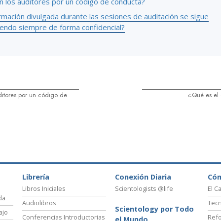
n los auditores por un código de conducta?
rmación divulgada durante las sesiones de auditación se sigue
endo siempre de forma confidencial?
ditores por un código de
¿Qué es el 
Librería
Conexión Diaria
Có
Libros Iniciales
Scientologists @life
El C
da
Audiolibros
Tecn
Scientology por Todo
ajo
Conferencias Introductorias
Refo
el Mundo