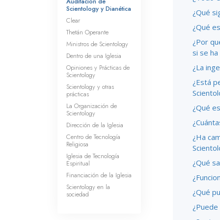
Auditación de
Scientology y Dianética
¿Qué sig
Clear
¿Qué es
Thetán Operante
¿Por qu
Ministros de Scientology
si se h
Dentro de una Iglesia
¿La inge
Opiniones y Prácticas de
Scientology
¿Está p
Scientology y otras
Sciento
prácticas
La Organización de
¿Qué es 
Scientology
¿Cuántas
Dirección de la Iglesia
Centro de Tecnología
¿Ha cam
Religiosa
Sciento
Iglesia de Tecnología
¿Qué sac
Espiritual
Financiación de la Iglesia
¿Funcion
Scientology en la
¿Qué pu
sociedad
¿Puede a