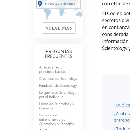
Amor y Odio: ¿Qué es
con el fin de
El Código de
secretos div
en confianza
VE LA LISTA
considerada s
información
Scientology y
PREGUNTAS
FRECUENTES
Antecedentes y
principios básicos
Creencias de Scientology
Fundador de Scientology
Lo que hace Scientology
por el individuo
Libros de Scientology y
¿Qué es 
Dianética
¿Cuál es
Servicios de
entrenamiento de
entrena
Scientology y Dianética
¿Todo el