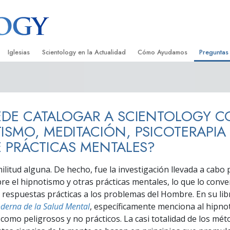
Iglesias
Scientology en la Actualidad
Cómo Ayudamos
Preguntas
Encontrar una Iglesia
Gran Inauguraciones
El Camino a la Felicidad
Antecedent
Libros I
cientology
Iglesias Ideales de Scientology
Eventos de Scientology
Applied Scholastics
Dentro de 
Audioli
EDE CATALOGAR A SCIENTOLOGY 
gists acerca de
Organizaciones Avanzadas
David Miscavige: Líder Eclesiástico de
Criminon
La Organi
Confere
Scientology
ISMO, MEDITACIÓN, PSICOTERAPIA 
Base en Tierra de Flag
Narconon
Película
E PRÁCTICAS MENTALES?
ist
Freewinds
La Verdad Sobre las Drogas
Servicio
ilitud alguna. De hecho, fue la investigación llevada a cabo 
Llevando Scientology al Mundo
Unidos por los Derechos Hum
e el hipnotismo y otras prácticas mentales, lo que lo conven
de Scientology
 respuestas prácticas a los problemas del Hombre. En su li
Comisión de Ciudadanos por l
derna de la Salud Mental
, específicamente menciona al hipnot
ética
Derechos Humanos
 como peligrosos y no prácticos. La casi totalidad de los mét
Ministros Voluntarios de Scien