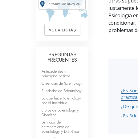
otras supues
Amor y Odio: ¿Qué es
justamente lo
Psicología e
condicionar,
problemas de
VE LA LISTA
PREGUNTAS
FRECUENTES
Antecedentes y
principios básicos
Creencias de Scientology
¿Es Scie
Fundador de Scientology
práctic
Lo que hace Scientology
por el individuo
¿De qué
Libros de Scientology y
Dianética
¿Es Sci
Servicios de
entrenamiento de
Scientology y Dianética