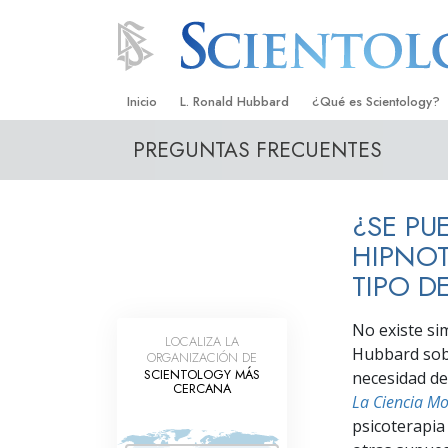
Inicio
L. Ronald Hubbard
¿Qué es Scientology?
PREGUNTAS FRECUENTES
Creencias y Prácticas
Credos y Códigos de S
¿SE PU
Qué dicen los Scientolo
Scientology
HIPNOT
TIPO D
Conoce a un Scientolog
Dentro de una Iglesia
No existe sim
LOCALIZA LA
Hubbard sobr
ORGANIZACIÓN DE
Los Principios Básicos 
SCIENTOLOGY MÁS
necesidad de
CERCANA
La Ciencia Mo
Una Introducción a Dian
psicoterapia