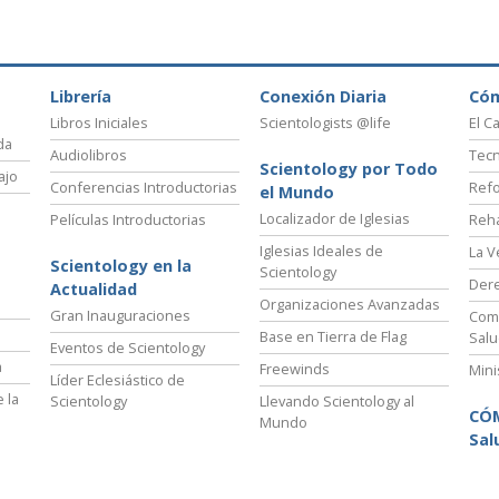
Librería
Conexión Diaria
Có
Libros Iniciales
Scientologists @life
El C
da
Audiolibros
Tecn
Scientology por Todo
ajo
Conferencias Introductorias
Refo
el Mundo
Localizador de Iglesias
Películas Introductorias
Reha
Iglesias Ideales de
La V
Scientology en la
Scientology
Der
Actualidad
Organizaciones Avanzadas
Gran Inauguraciones
Comi
Base en Tierra de Flag
Salu
Eventos de Scientology
a
Freewinds
Mini
Líder Eclesiástico de
 la
Scientology
Llevando Scientology al
CÓ
Mundo
Sal