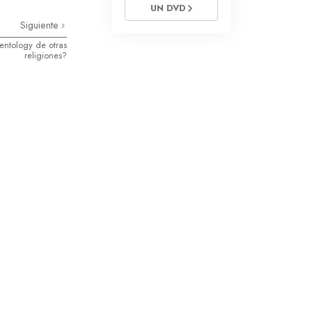
La Comunicación
UN DVD
Siguiente
entology de otras
religiones?