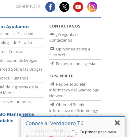
SÍGUENOS
CONTÁCTANOS
mo Ayudamos
amino a la Felicidad
¿Preguntas?
Contáctanos
ología de Estudio
Opiniones sobre el
rma Criminal
Sitio Web
bilitación de Drogas
Encuentra una Iglesia
erdad Sobre las Drogas
SUSCRÍBETE
echos Humanos
Recibe el Boletín
té de Vigilancia de la
Informativo del Scientology
d Mental
Network
stros Voluntarios
Obtén el Boletín
Informativo de Scientology
MO Mantenerse
en la Actualidad
udable
Conoce al Verdadero Tú
Tu primer paso para