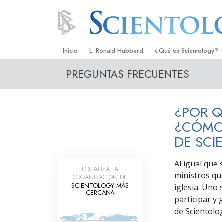
Inicio
L. Ronald Hubbard
¿Qué es Scientology?
PREGUNTAS FRECUENTES
Creencias y Prácticas
Credos y Códigos de S
¿POR Q
Qué dicen los Scientolo
Scientology
¿CÓMO 
DE SCI
Conoce a un Scientolog
Dentro de una Iglesia
Al igual que 
LOCALIZA LA
ministros que
ORGANIZACIÓN DE
Los Principios Básicos 
SCIENTOLOGY MÁS
iglesia. Uno
CERCANA
participar y
Una Introducción a Dian
de Scientolo