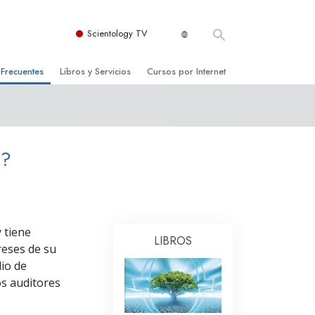
Scientology TV
 Frecuentes
Libros y Servicios
Cursos por Internet
es y principios básicos
niciales
Cómo Resolver los Conflictos
una Iglesia
bros
Las Dinámicas de la Existencia
S?
zación de Scientology
ncias Introductorias
Los Componentes de la Comprensión
s Introductorias
Soluciones para un Entorno Peligroso
s Iniciales
Ayudas para Enfermedades y Lesiones
 tiene
LIBROS
anos
La Integridad y la Honestidad
reses de su
dio de
os
El Matrimonio
s auditores
La Escala Tonal Emocional
tology