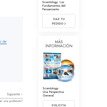
Scientology: Los
Respuestas a las Drogas
Fundamentos del
Pensamiento
Los Niños
HAZ TU
PEDIDO
Herramientas para el Entorno Laboral
La Ética y las
Condiciones
o de
MÁS
INFORMACIÓN
La Causa de la Supresión
Investigaciones
Los Fundamentos de la Organización
Los Fundamentos de las Relaciones
Públicas
Objetivos y Metas
Scientology:
Una Perspectiva
Siguiente
General
La Tecnología de Estudio
er una profesión?
SOLICITA