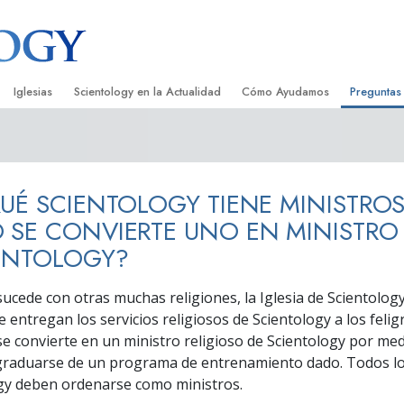
Iglesias
Scientology en la Actualidad
Cómo Ayudamos
Preguntas
Encontrar una Iglesia
Gran Inauguraciones
El Camino a la Felicidad
Antecedent
Libros I
cientology
Iglesias Ideales de Scientology
Eventos de Scientology
Applied Scholastics
Dentro de 
Audioli
UÉ SCIENTOLOGY TIENE MINISTRO
gists acerca de
Organizaciones Avanzadas
David Miscavige: Líder Eclesiástico de
Criminon
La Organi
Confere
Scientology
SE CONVIERTE UNO EN MINISTRO
Base en Tierra de Flag
Narconon
Película
ENTOLOGY?
ist
Freewinds
La Verdad Sobre las Drogas
Servicio
sucede con otras muchas religiones, la Iglesia de Scientology
Llevando Scientology al Mundo
Unidos por los Derechos Hum
 entregan los servicios religiosos de Scientology a los felig
de Scientology
 se convierte en un ministro religioso de Scientology por me
Comisión de Ciudadanos por l
 graduarse de un programa de entrenamiento dado. Todos lo
ética
Derechos Humanos
gy deben ordenarse como ministros.
Ministros Voluntarios de Scien