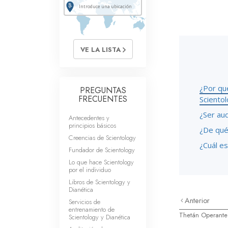
Amor y Odio: ¿Qué es
VE LA LISTA
¿Por qu
PREGUNTAS
FRECUENTES
Sciento
¿Ser au
Antecedentes y
principios básicos
¿De qué 
Creencias de Scientology
¿Cuál es
Fundador de Scientology
Lo que hace Scientology
por el individuo
Libros de Scientology y
Dianética
Anterior
Servicios de
entrenamiento de
Thetán Operante
Scientology y Dianética