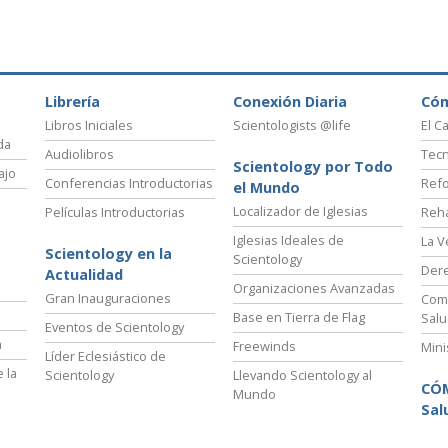
Librería
Conexión Diaria
Có
Libros Iniciales
Scientologists @life
El C
da
Audiolibros
Tecn
Scientology por Todo
ajo
Conferencias Introductorias
Refo
el Mundo
Localizador de Iglesias
Películas Introductorias
Reha
Iglesias Ideales de
La V
Scientology en la
Scientology
Der
Actualidad
Organizaciones Avanzadas
Gran Inauguraciones
Comi
Base en Tierra de Flag
Salu
Eventos de Scientology
a
Freewinds
Mini
Líder Eclesiástico de
 la
Scientology
Llevando Scientology al
CÓ
Mundo
Sal