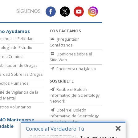
SÍGUENOS
CONTÁCTANOS
mo Ayudamos
amino a la Felicidad
¿Preguntas?
Contáctanos
ología de Estudio
Opiniones sobre el
rma Criminal
Sitio Web
bilitación de Drogas
Encuentra una Iglesia
erdad Sobre las Drogas
SUSCRÍBETE
echos Humanos
Recibe el Boletín
té de Vigilancia de la
Informativo del Scientology
d Mental
Network
stros Voluntarios
Obtén el Boletín
Informativo de Scientology
MO Mantenerse
en la Actualidad
udable
Conoce al Verdadero Tú
Tu primer paso para