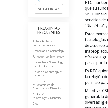
RTC mantiene
Amor y Odio: ¿Qué es
que su funda
VE LA LISTA
Sr. Hubbard s
servicios de
“Dianética” y
PREGUNTAS
FRECUENTES
Estas marcas
tecnologías 
Antecedentes y
principios básicos
de acuerdo a 
Creencias de Scientology
inapropiado.
Fundador de Scientology
ofrezca algu
Lo que hace Scientology
pasar por la 
por el individuo
Es RTC quien 
Libros de Scientology y
Dianética
la religión d
Servicios de
permiso para
entrenamiento de
Scientology y Dianética
Mientras CSI 
Auditación de
general, la d
Scientology y Dianética
diversas Igl
Clear