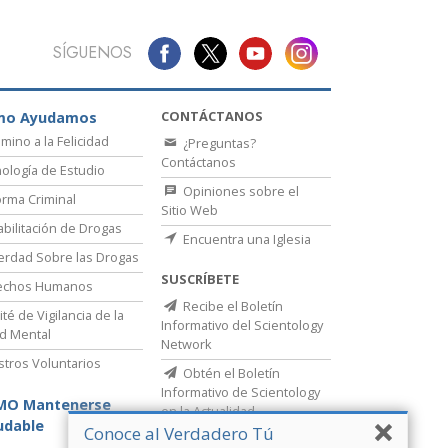
SÍGUENOS
CONTÁCTANOS
mo Ayudamos
amino a la Felicidad
¿Preguntas?
Contáctanos
ología de Estudio
Opiniones sobre el
rma Criminal
Sitio Web
bilitación de Drogas
Encuentra una Iglesia
erdad Sobre las Drogas
SUSCRÍBETE
echos Humanos
Recibe el Boletín
té de Vigilancia de la
Informativo del Scientology
d Mental
Network
stros Voluntarios
Obtén el Boletín
Informativo de Scientology
MO Mantenerse
en la Actualidad
udable
Conoce al Verdadero Tú