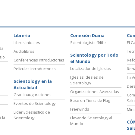
Librería
Conexión Diaria
Có
Libros Iniciales
Scientologists @life
El C
da
Audiolibros
Tecn
Scientology por Todo
ajo
Conferencias Introductorias
Refo
el Mundo
Localizador de Iglesias
Películas Introductorias
Reha
Iglesias Ideales de
La V
Scientology en la
Scientology
Der
Actualidad
Organizaciones Avanzadas
Gran Inauguraciones
Comi
Base en Tierra de Flag
Salu
Eventos de Scientology
a
Freewinds
Mini
Líder Eclesiástico de
 la
Scientology
Llevando Scientology al
CÓ
Mundo
Sal