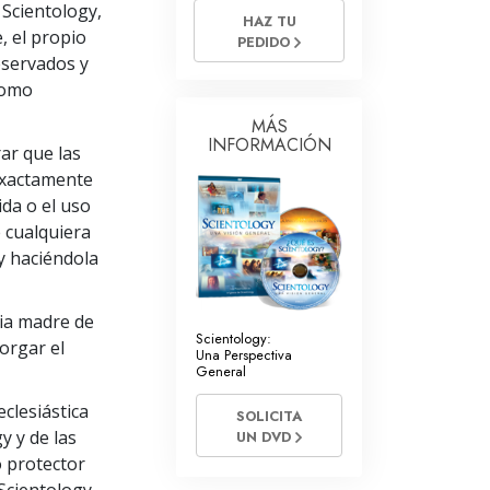
 Scientology,
HAZ TU
Respuestas a las Drogas
, el propio
PEDIDO
reservados y
Los Niños
 como
Herramientas para el Entorno Laboral
MÁS
INFORMACIÓN
ar que las
La Ética y las
Condiciones
exactamente
ida o el uso
La Causa de la Supresión
 cualquiera
y haciéndola
Investigaciones
Los Fundamentos de la Organización
sia madre de
Scientology:
torgar el
Los Fundamentos de las Relaciones
Una Perspectiva
Públicas
General
Objetivos y Metas
eclesiástica
SOLICITA
y y de las
UN DVD
La Tecnología de Estudio
o protector