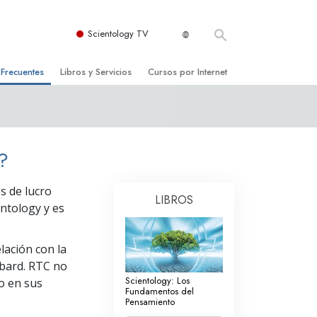
Scientology TV
 Frecuentes
Libros y Servicios
Cursos por Internet
es y principios básicos
niciales
Cómo Resolver los Conflictos
una Iglesia
bros
Las Dinámicas de la Existencia
?
zación de Scientology
ncias Introductorias
Los Componentes de la Comprensión
s de lucro
s Introductorias
Soluciones para un Entorno Peligroso
LIBROS
ntology y es
s Iniciales
Ayudas para Enfermedades y Lesiones
lación con la
anos
La Integridad y la Honestidad
bbard. RTC no
os
El Matrimonio
Scientology: Los
do en sus
Fundamentos del
Pensamiento
La Escala Tonal Emocional
tology