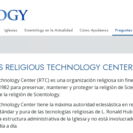
Iglesias
Scientology en la Actualidad
Cómo Ayudamos
Preguntas
Encontrar una Iglesia
Gran Inauguraciones
El Camino a la Felicidad
Antecedent
Libros I
cientology
Iglesias Ideales de Scientology
Eventos de Scientology
Applied Scholastics
Dentro de 
Audioli
S RELIGIOUS TECHNOLOGY CENTER
gists acerca de
Organizaciones Avanzadas
David Miscavige: Líder Eclesiástico de
Criminon
La Organi
Confere
Scientology
chnology Center (RTC) es una organización religiosa sin fine
Base en Tierra de Flag
Narconon
Película
ist
982 para preservar, mantener y proteger la religión de Scie
Freewinds
La Verdad Sobre las Drogas
Servicio
e la religión de Scientology.
chnology Center tiene la máxima autoridad eclesiástica en re
Llevando Scientology al Mundo
Unidos por los Derechos Hum
de Scientology
stándar y pura de las tecnologías religiosas de L. Ronald Hu
Comisión de Ciudadanos por l
a estructura administrativa de la Iglesia y no está involucra
ética
Derechos Humanos
ía a día.
Ministros Voluntarios de Scien