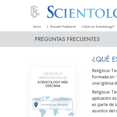
Inicio
L. Ronald Hubbard
¿Qué es Scientology?
PREGUNTAS FRECUENTES
Creencias y Prácticas
Credos y Códigos de S
¿QUÉ E
Qué dicen los Scientolo
Scientology
Religious Te
LOCALIZA LA
Conoce a un Scientolog
formada en 1
ORGANIZACIÓN DE
SCIENTOLOGY MÁS
una Iglesia d
Dentro de una Iglesia
CERCANA
Religious Te
Los Principios Básicos 
aplicación e
es parte de l
Una Introducción a Dian
asuntos del d