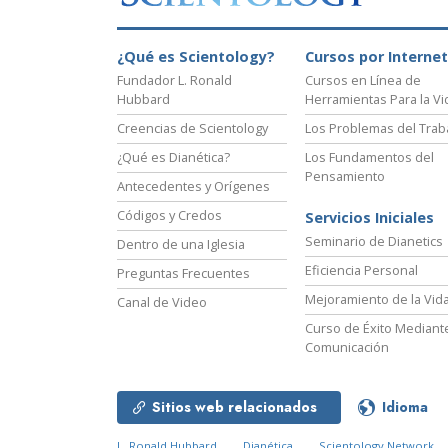
¿Qué es Scientology?
Cursos por Internet
Fundador L. Ronald
Cursos en Línea de
Hubbard
Herramientas Para la Vi
Creencias de Scientology
Los Problemas del Trab
¿Qué es Dianética?
Los Fundamentos del
Pensamiento
Antecedentes y Orígenes
Códigos y Credos
Servicios Iniciales
Seminario de Dianetics
Dentro de una Iglesia
Eficiencia Personal
Preguntas Frecuentes
Mejoramiento de la Vid
Canal de Video
Curso de Éxito Mediante
Comunicación
Sitios web relacionados
Idioma
L. Ronald Hubbard
Dianética
Scientology Network