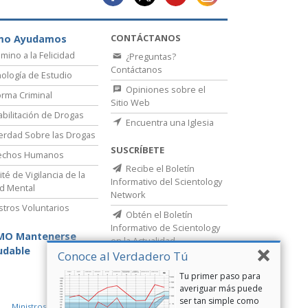
CONTÁCTANOS
mo Ayudamos
amino a la Felicidad
¿Preguntas?
Contáctanos
ología de Estudio
Opiniones sobre el
rma Criminal
Sitio Web
bilitación de Drogas
Encuentra una Iglesia
erdad Sobre las Drogas
SUSCRÍBETE
echos Humanos
Recibe el Boletín
té de Vigilancia de la
Informativo del Scientology
d Mental
Network
stros Voluntarios
Obtén el Boletín
Informativo de Scientology
MO Mantenerse
en la Actualidad
udable
Conoce al Verdadero Tú
Tu primer paso para
averiguar más puede
ser tan simple como
Ministros Voluntarios de Scientology