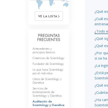
Amor y Odio: ¿Qué es
¿Qué es 
VE LA LISTA
¿Cuál es
entrena
¿Todo el
PREGUNTAS
¿Qué sig
FRECUENTES
¿Qué es
Antecedentes y
principios básicos
¿Por qu
Creencias de Scientology
si se h
Fundador de Scientology
¿La inge
Lo que hace Scientology
¿Está p
por el individuo
Sciento
Libros de Scientology y
Dianética
¿Qué es 
Servicios de
entrenamiento de
¿Cuántas
Scientology y Dianética
¿Ha cam
Auditación de
Sciento
Scientology y Dianética