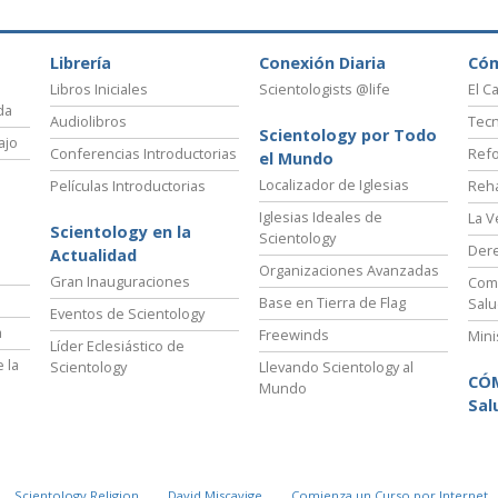
Librería
Conexión Diaria
Có
Libros Iniciales
Scientologists @life
El C
da
Audiolibros
Tecn
Scientology por Todo
ajo
Conferencias Introductorias
Refo
el Mundo
Localizador de Iglesias
Películas Introductorias
Reha
Iglesias Ideales de
La V
Scientology en la
Scientology
Der
Actualidad
Organizaciones Avanzadas
Gran Inauguraciones
Comi
Base en Tierra de Flag
Salu
Eventos de Scientology
a
Freewinds
Mini
Líder Eclesiástico de
 la
Scientology
Llevando Scientology al
CÓ
Mundo
Sal
Scientology Religion
David Miscavige
Comienza un Curso por Internet