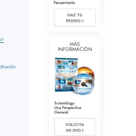
Pensamiento
Respuestas a las Drogas
HAZ TU
Los Niños
PEDIDO
Herramientas para el Entorno Laboral
o?
La Ética y las
MÁS
Condiciones
INFORMACIÓN
La Causa de la Supresión
ditación
Investigaciones
Los Fundamentos de la Organización
Los Fundamentos de las Relaciones
Públicas
Scientology:
Una Perspectiva
Objetivos y Metas
General
La Tecnología de Estudio
SOLICITA
UN DVD