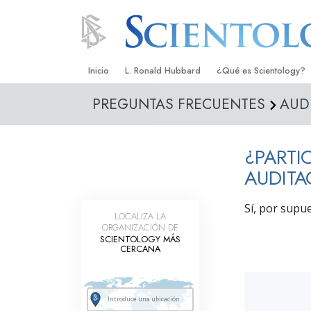
Inicio
L. Ronald Hubbard
¿Qué es Scientology?
PREGUNTAS FRECUENTES
AUD
Creencias y Prácticas
Credos y Códigos de S
¿PARTI
Qué dicen los Scientolo
Scientology
AUDITA
Conoce a un Scientolog
Sí, por supu
LOCALIZA LA
Dentro de una Iglesia
ORGANIZACIÓN DE
SCIENTOLOGY MÁS
CERCANA
Los Principios Básicos 
Una Introducción a Dian