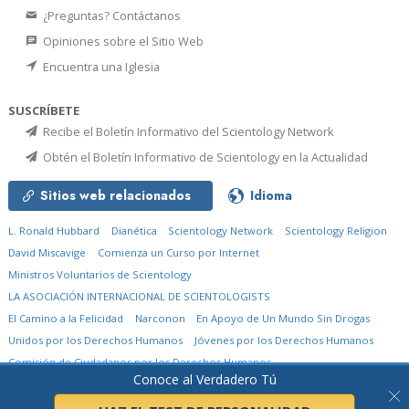
¿Preguntas? Contáctanos
Opiniones sobre el Sitio Web
Encuentra una Iglesia
SUSCRÍBETE
Recibe el Boletín Informativo del Scientology Network
Obtén el Boletín Informativo de Scientology en la Actualidad
Sitios web relacionados
Idioma
L. Ronald Hubbard
Dianética
Scientology Network
Scientology Religion
David Miscavige
Comienza un Curso por Internet
Ministros Voluntarios de Scientology
LA ASOCIACIÓN INTERNACIONAL DE SCIENTOLOGISTS
El Camino a la Felicidad
Narconon
En Apoyo de Un Mundo Sin Drogas
Unidos por los Derechos Humanos
Jóvenes por los Derechos Humanos
Comisión de Ciudadanos por los Derechos Humanos
Conoce al Verdadero Tú
© 2026
Church of Scientology International.
Todos los derechos reservados.
Aviso de privacidad
•
Política de cookies
•
Términos de uso
•
Aviso legal