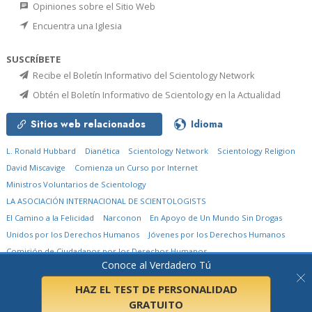
Opiniones sobre el Sitio Web
Encuentra una Iglesia
SUSCRÍBETE
Recibe el Boletín Informativo del Scientology Network
Obtén el Boletín Informativo de Scientology en la Actualidad
Sitios web relacionados
Idioma
L. Ronald Hubbard
Dianética
Scientology Network
Scientology Religion
David Miscavige
Comienza un Curso por Internet
Ministros Voluntarios de Scientology
LA ASOCIACIÓN INTERNACIONAL DE SCIENTOLOGISTS
El Camino a la Felicidad
Narconon
En Apoyo de Un Mundo Sin Drogas
Unidos por los Derechos Humanos
Jóvenes por los Derechos Humanos
Comisión de Ciudadanos por los Derechos Humanos
Conoce al Verdadero Tú
© 2026
Church of Scientology International.
Todos los derechos reservados.
Aviso de privacidad
•
Política de cookies
•
Términos de uso
•
Aviso legal
HAZ EL TEST DE PERSONALIDAD
GRATUITO