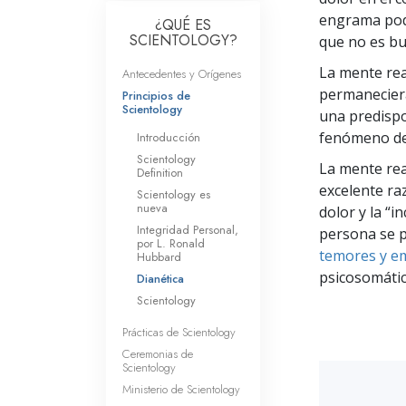
Amor y Odio: ¿Qué es
engrama podr
¿QUÉ ES
SCIENTOLOGY?
que no es bu
La mente reac
Antecedentes y Orígenes
permaneciera
Principios de
Scientology
una predispo
fenómeno de 
Introducción
Scientology
La mente rea
Definition
excelente ra
Scientology es
nueva
dolor y la “i
Integridad Personal,
persona se p
por L. Ronald
temores y em
Hubbard
psicosomátic
Dianética
Scientology
Prácticas de Scientology
Ceremonias de
Scientology
Ministerio de Scientology