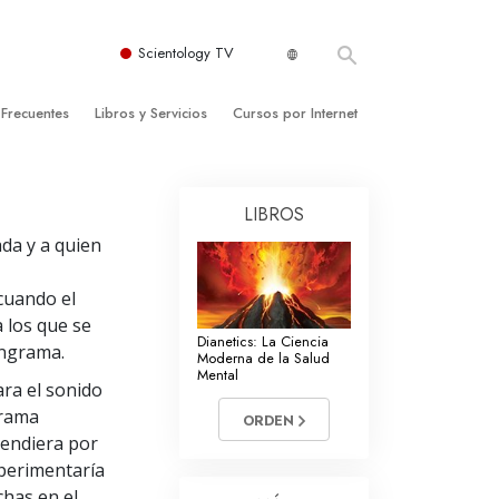
Scientology TV
 Frecuentes
Libros y Servicios
Cursos por Internet
es y principios básicos
niciales
Cómo Resolver los Conflictos
LIBROS
una Iglesia
bros
Las Dinámicas de la Existencia
da y a quien
zación de Scientology
ncias Introductorias
Los Componentes de la Comprensión
cuando el
s Introductorias
Soluciones para un Entorno Peligroso
 los que se
Dianetics: La Ciencia
s Iniciales
Ayudas para Enfermedades y Lesiones
engrama.
Moderna de la Salud
Mental
ara el sonido
anos
La Integridad y la Honestidad
grama
ORDEN
os
El Matrimonio
rendiera por
xperimentaría
La Escala Tonal Emocional
chas en el
tology