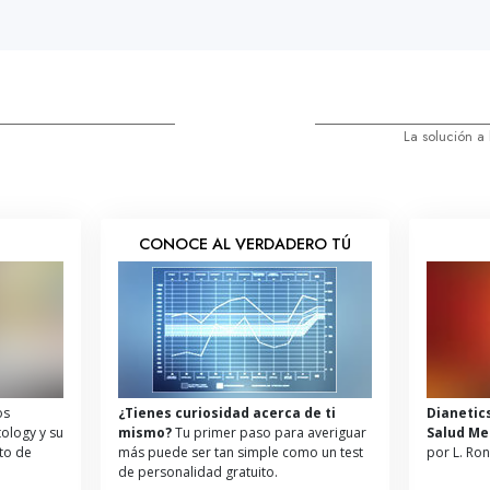
La solución a
S
CONOCE AL VERDADERO TÚ
os
¿Tienes curiosidad acerca de ti
Dianetic
tology y su
mismo?
Tu primer paso para averiguar
Salud Me
ito de
más puede ser tan simple como un test
por L. Ro
de personalidad gratuito.