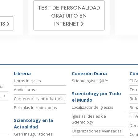
TEST DE PERSONALIDAD
GRATUITO EN
IS
INTERNET
Librería
Conexión Diaria
Có
Libros Iniciales
Scientologists @life
El C
da
Audiolibros
Tecn
Scientology por Todo
ajo
Conferencias Introductorias
Refo
el Mundo
Localizador de Iglesias
Películas Introductorias
Reha
Iglesias Ideales de
La V
Scientology en la
Scientology
Der
Actualidad
Organizaciones Avanzadas
Gran Inauguraciones
Comi