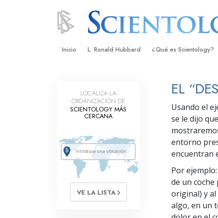
Inicio
L. Ronald Hubbard
¿Qué es Scientology?
Creencias y Prácticas
EL “DE
LOCALIZA LA
Credos y Códigos de S
ORGANIZACIÓN DE
Usando el ej
SCIENTOLOGY MÁS
Qué dicen los Scientolo
CERCANA
se le dijo q
Scientology
mostraremos 
Conoce a un Scientolog
entorno pres
encuentran e
Dentro de una Iglesia
Por ejemplo: 
Los Principios Básicos 
de un coche
VE LA LISTA
original) y 
Una Introducción a Dian
algo, en un 
dolor en el 