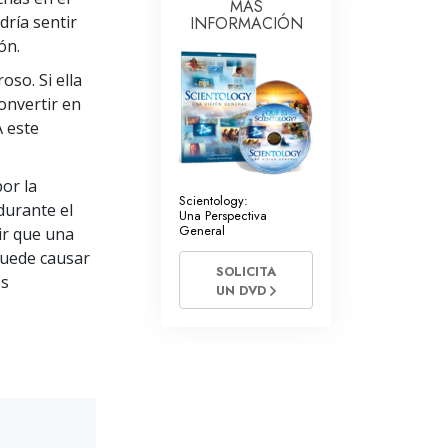
MÁS
dría sentir
INFORMACIÓN
Respuestas a las Drogas
ón.
Los Niños
oso. Si ella
onvertir en
Herramientas para el Entorno Laboral
A este
La Ética y las
Condiciones
or la
La Causa de la Supresión
Scientology:
durante el
Una Perspectiva
General
dir que una
Investigaciones
puede causar
SOLICITA
Los Fundamentos de la Organización
es
UN DVD
Los Fundamentos de las Relaciones
Públicas
Objetivos y Metas
La Tecnología de Estudio