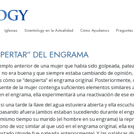
Iglesias
Scientology en la Actualidad
Cómo Ayudamos
Preguntas
Encontrar una Iglesia
Gran Inauguraciones
El Camino a la Felicidad
Antecedent
Libros I
SPERTAR” DEL ENGRAMA
cientology
Iglesias Ideales de Scientology
Eventos de Scientology
Applied Scholastics
Dentro de 
Audioli
emplo anterior de una mujer que había sido golpeada, patea
gists acerca de
Organizaciones Avanzadas
David Miscavige: Líder Eclesiástico de
Criminon
La Organi
Confere
ue no era buena y que siempre estaba cambiando de opinión,
Scientology
cómo se “despierta" el engrama original. Posteriormente, 
Base en Tierra de Flag
Narconon
Película
ist
ente de la mujer contenga suficientes elementos similares a
Freewinds
La Verdad Sobre las Drogas
Servicio
n el engrama, ella experimentará una reactivación de ese 
si una tarde la llave del agua estuviera abierta y ella escuch
Llevando Scientology al Mundo
Unidos por los Derechos Hum
de Scientology
 pasando afuera (ambos estaban sucediendo durante el en
Comisión de Ciudadanos por l
al mismo tiempo su marido (el hombre en su engrama) la rep
ética
Derechos Humanos
tono de voz similar al que usó en el engrama original, ella e
costado (donde fue pateada anteriormente). Y las palabras di
Ministros Voluntarios de Scien