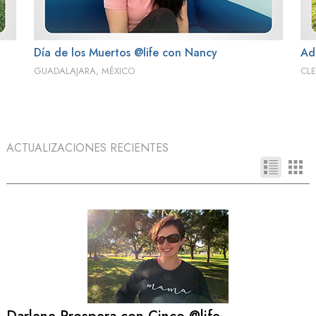
Día de los Muertos @life con Nancy
Ad
GUADALAJARA, MÉXICO
CLE
ACTUALIZACIONES RECIENTES