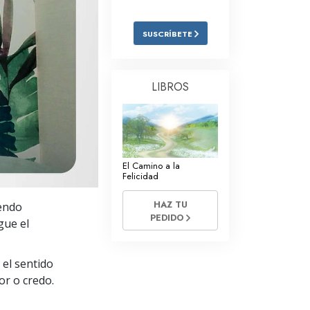
Respuestas a las Drogas
SUSCRÍBETE
Los Niños
Herramientas para el Entorno Laboral
LIBROS
La Ética y las
Condiciones
La Causa de la Supresión
Investigaciones
El Camino a la
Felicidad
Los Fundamentos de la Organización
HAZ TU
endo
PEDIDO
Los Fundamentos de las Relaciones
gue el
Públicas
Objetivos y Metas
 el sentido
or o credo.
La Tecnología de Estudio