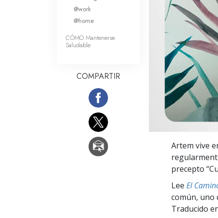
Amor y Odio: ¿Qué es
@work
@home
CÓMO Mantenerse
Saludable
COMPARTIR
Artem vive e
regularmente
precepto “Cu
Lee
El Camino
común, uno q
Traducido en