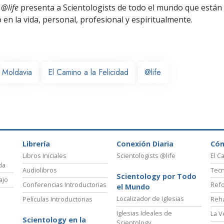
 @life
presenta a Scientologists de todo el mundo que están
o
en la vida, personal,
profesional y espiritualmente.
Moldavia
El Camino a la Felicidad
@life
Librería
Conexión Diaria
Có
Libros Iniciales
Scientologists @life
El C
da
Audiolibros
Tecn
Scientology por Todo
ajo
Conferencias Introductorias
Refo
el Mundo
Localizador de Iglesias
Películas Introductorias
Reha
Iglesias Ideales de
La V
Scientology en la
Scientology