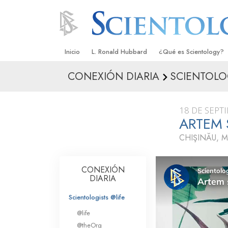
Inicio
L. Ronald Hubbard
¿Qué es Scientology?
CONEXIÓN DIARIA
SCIENTOLOG
Creencias y Prácticas
Credos y Códigos de S
18 DE SEPT
Qué dicen los Scientolo
ARTEM 
Scientology
CHIŞINĂU, 
Conoce a un Scientolog
Dentro de una Iglesia
CONEXIÓN
DIARIA
Los Principios Básicos 
Scientologists @life
Una Introducción a Dian
@life
@theOrg