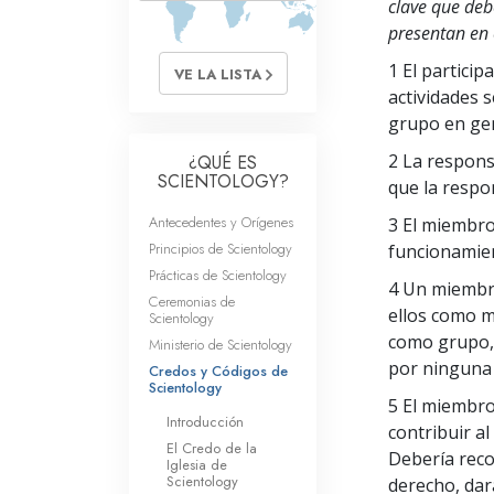
clave que deb
Amor y Odio: ¿Qué es
presentan en 
1 El partici
VE LA LISTA
actividades s
grupo en gen
2 La respons
¿QUÉ ES
SCIENTOLOGY?
que la respon
Antecedentes y Orígenes
3 El miembro
Principios de Scientology
funcionamien
Prácticas de Scientology
4 Un miembro
Ceremonias de
ellos como m
Scientology
como grupo, 
Ministerio de Scientology
por ninguna 
Credos y Códigos de
Scientology
5 El miembro
Introducción
contribuir al
El Credo de la
Debería reco
Iglesia de
Scientology
derecho, dar