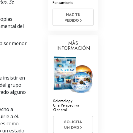
tas. Se
Pensamiento
Respuestas a las Drogas
HAZ TU
ropias
Los Niños
PEDIDO
damental del
Herramientas para el Entorno Laboral
La Ética y las
MÁS
ía ser menor
Condiciones
INFORMACIÓN
La Causa de la Supresión
Investigaciones
 insistir en
Los Fundamentos de la Organización
 del grupo
rado alguno
Los Fundamentos de las Relaciones
Públicas
Scientology:
Una Perspectiva
echo a
Objetivos y Metas
General
irle a él.
La Tecnología de Estudio
SOLICITA
nes como
UN DVD
o un estado