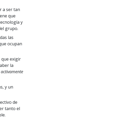
 a ser tan
iene que
tecnología y
del grupo.
das las
 que ocupan
 que exigir
saber la
y activamente
s, y un
ectivo de
er tanto el
le.