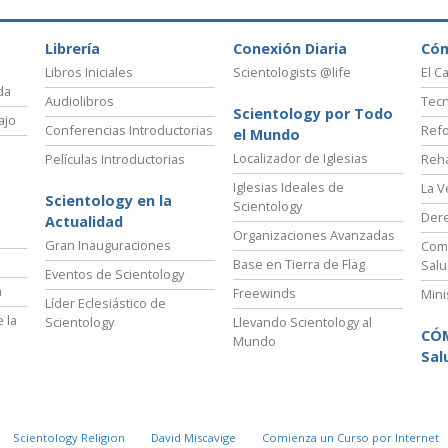
Librería
Conexión Diaria
Có
Libros Iniciales
Scientologists @life
El C
da
Audiolibros
Tecn
Scientology por Todo
ajo
Conferencias Introductorias
Refo
el Mundo
Localizador de Iglesias
Películas Introductorias
Reha
Iglesias Ideales de
La V
Scientology en la
Scientology
Der
Actualidad
Organizaciones Avanzadas
Gran Inauguraciones
Comi
Base en Tierra de Flag
Salu
Eventos de Scientology
a
Freewinds
Mini
Líder Eclesiástico de
 la
Scientology
Llevando Scientology al
CÓ
Mundo
Sal
Scientology Religion
David Miscavige
Comienza un Curso por Internet