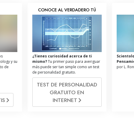
S
CONOCE AL VERDADERO TÚ
os
¿Tienes curiosidad acerca de ti
Scientol
tology y su
mismo?
Tu primer paso para averiguar
Pensami
ito de
más puede ser tan simple como un test
por L. Ro
de personalidad gratuito.
TEST DE PERSONALIDAD
GRATUITO EN
IS
INTERNET