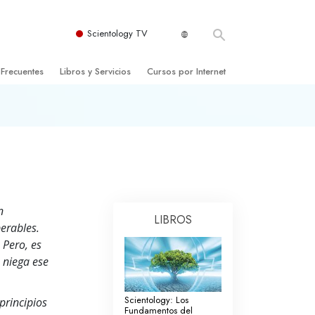
Scientology TV
 Frecuentes
Libros y Servicios
Cursos por Internet
es y principios básicos
niciales
Cómo Resolver los Conflictos
una Iglesia
bros
Las Dinámicas de la Existencia
zación de Scientology
ncias Introductorias
Los Componentes de la Comprensión
s Introductorias
Soluciones para un Entorno Peligroso
n
LIBROS
s Iniciales
Ayudas para Enfermedades y Lesiones
perables.
 Pero, es
anos
La Integridad y la Honestidad
e niega ese
os
El Matrimonio
Scientology: Los
principios
La Escala Tonal Emocional
Fundamentos del
tology