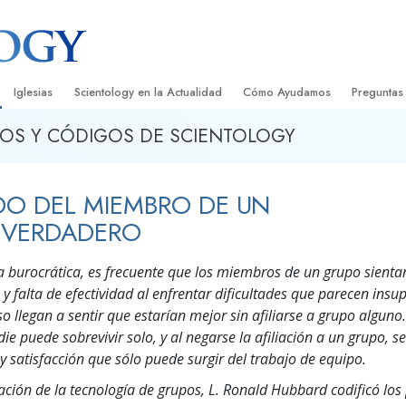
Iglesias
Scientology en la Actualidad
Cómo Ayudamos
Preguntas
OS Y CÓDIGOS DE SCIENTOLOGY
Encontrar una Iglesia
Gran Inauguraciones
El Camino a la Felicidad
Antecedent
Libros I
cientology
Iglesias Ideales de Scientology
Eventos de Scientology
Applied Scholastics
Dentro de 
Audioli
DO DEL MIEMBRO DE UN
gists acerca de
Organizaciones Avanzadas
David Miscavige: Líder Eclesiástico de
Criminon
La Organi
Confere
Scientology
 VERDADERO
Base en Tierra de Flag
Narconon
Película
ist
a burocrática, es frecuente que los miembros de un grupo sienta
Freewinds
La Verdad Sobre las Drogas
Servicio
y falta de efectividad al enfrentar dificultades que parecen insu
o llegan a sentir que estarían mejor sin afiliarse a grupo alguno.
Llevando Scientology al Mundo
Unidos por los Derechos Hum
de Scientology
die puede sobrevivir solo, y al negarse la afiliación a un grupo, s
Comisión de Ciudadanos por l
 y satisfacción que sólo puede surgir del trabajo de equipo.
ética
Derechos Humanos
gación de la tecnología de grupos, L. Ronald Hubbard codificó los 
Ministros Voluntarios de Scien