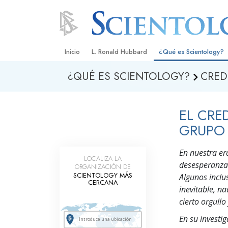
Inicio
L. Ronald Hubbard
¿Qué es Scientology?
¿QUÉ ES SCIENTOLOGY?
CRED
Creencias y Prácticas
Credos y Códigos de S
EL CRE
Qué dicen los Scientolo
Scientology
GRUPO
Conoce a un Scientolog
En nuestra er
LOCALIZA LA
desesperanza 
Dentro de una Iglesia
ORGANIZACIÓN DE
SCIENTOLOGY MÁS
Algunos inclus
CERCANA
Los Principios Básicos 
inevitable, na
cierto orgullo
Una Introducción a Dian
En su investi