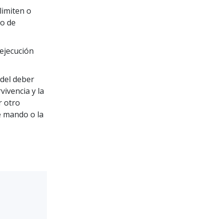
limiten o
lo de
 ejecución
del deber
ivencia y la
r otro
e mando o la