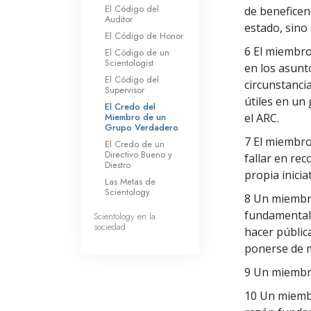
El Código del
de beneficen
Auditor
estado, sino
El Código de Honor
6 El miembro
El Código de un
Scientologist
en los asunt
El Código del
circunstanci
Supervisor
útiles en un
El Credo del
Miembro de un
el ARC.
Grupo Verdadero
7 El miembro 
El Credo de un
Directivo Bueno y
fallar en re
Diestro
propia iniciat
Las Metas de
Scientology
8 Un miembro
fundamental 
Scientology en la
sociedad
hacer públic
ponerse de m
9 Un miembro 
10 Un miembr