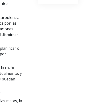
La Comunicación
uir al
turbulencia
os por las
raciones
í disminuir
planificar o
 por
 la razón
dualmente, y
os puedan
a.
las metas, la