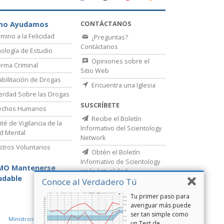
CONTÁCTANOS
mo Ayudamos
amino a la Felicidad
¿Preguntas?
Contáctanos
ología de Estudio
Opiniones sobre el
rma Criminal
Sitio Web
bilitación de Drogas
Encuentra una Iglesia
erdad Sobre las Drogas
SUSCRÍBETE
echos Humanos
Recibe el Boletín
té de Vigilancia de la
Informativo del Scientology
d Mental
Network
stros Voluntarios
Obtén el Boletín
Informativo de Scientology
MO Mantenerse
en la Actualidad
udable
Conoce al Verdadero Tú
Tu primer paso para
averiguar más puede
ser tan simple como
Ministros Voluntarios de Scientology
un Test de