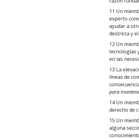
razón fundam
11 Un miembr
experto como
ayudar a otr
destreza y e
12 Un miembr
tecnologías 
en las neces
13 La elevac
líneas de com
consecuencia
para mantener
14 Un miembr
derecho de c
15 Un miembr
alguna secci
conocimiento