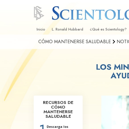
Inicio
L. Ronald Hubbard
¿Qué es Scientology?
CÓMO MANTENERSE SALUDABLE
NOTI
Creencias y Prácticas
Credos y Códigos de S
LOS MI
Qué dicen los Scientolo
Scientology
AYU
Conoce a un Scientolog
Dentro de una Iglesia
RECURSOS DE
Los Principios Básicos 
CÓMO
MANTENERSE
SALUDABLE
Una Introducción a Dian
Descarga los