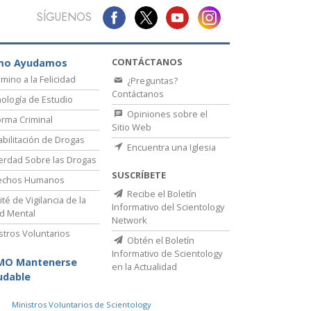
SÍGUENOS
CONTÁCTANOS
mo Ayudamos
amino a la Felicidad
¿Preguntas?
Contáctanos
ología de Estudio
Opiniones sobre el
rma Criminal
Sitio Web
bilitación de Drogas
Encuentra una Iglesia
erdad Sobre las Drogas
SUSCRÍBETE
echos Humanos
Recibe el Boletín
té de Vigilancia de la
Informativo del Scientology
d Mental
Network
stros Voluntarios
Obtén el Boletín
Informativo de Scientology
MO Mantenerse
en la Actualidad
udable
Ministros Voluntarios de Scientology