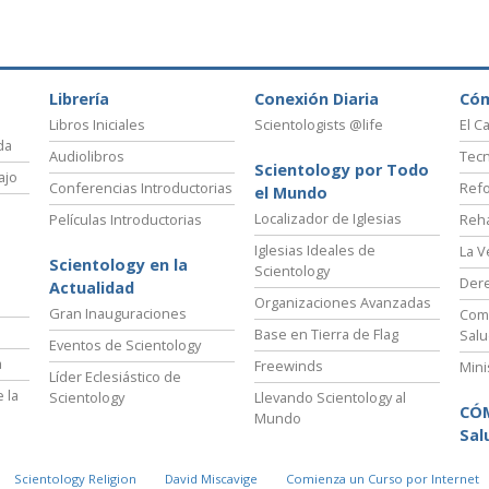
Librería
Conexión Diaria
Có
Libros Iniciales
Scientologists @life
El C
da
Audiolibros
Tecn
Scientology por Todo
ajo
Conferencias Introductorias
Refo
el Mundo
Localizador de Iglesias
Películas Introductorias
Reha
Iglesias Ideales de
La V
Scientology en la
Scientology
Der
Actualidad
Organizaciones Avanzadas
Gran Inauguraciones
Comi
Base en Tierra de Flag
Salu
Eventos de Scientology
a
Freewinds
Mini
Líder Eclesiástico de
 la
Scientology
Llevando Scientology al
CÓ
Mundo
Sal
Scientology Religion
David Miscavige
Comienza un Curso por Internet