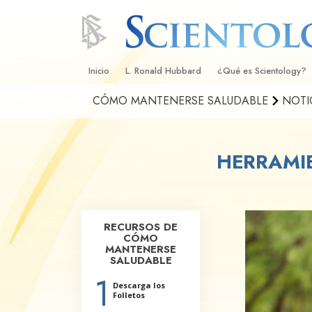
Inicio
L. Ronald Hubbard
¿Qué es Scientology?
CÓMO MANTENERSE SALUDABLE
NOTI
Creencias y Prácticas
Credos y Códigos de S
HERRAMIE
Qué dicen los Scientolo
Scientology
Conoce a un Scientolog
RECURSOS DE
Dentro de una Iglesia
CÓMO
MANTENERSE
Los Principios Básicos 
SALUDABLE
1
Una Introducción a Dian
Descarga los
Folletos