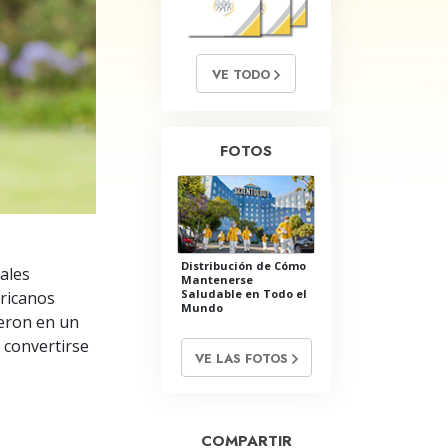
Respuestas a las Drogas
Los Niños
VE TODO
Herramientas para el Entorno Laboral
La Ética y las
FOTOS
Condiciones
La Causa de la Supresión
Investigaciones
Distribución de Cómo
ales
Los Fundamentos de la Organización
Mantenerse
Saludable en Todo el
fricanos
Mundo
Los Fundamentos de las Relaciones
ieron en un
Públicas
 convertirse
VE LAS FOTOS
Objetivos y Metas
La Tecnología de Estudio
COMPARTIR