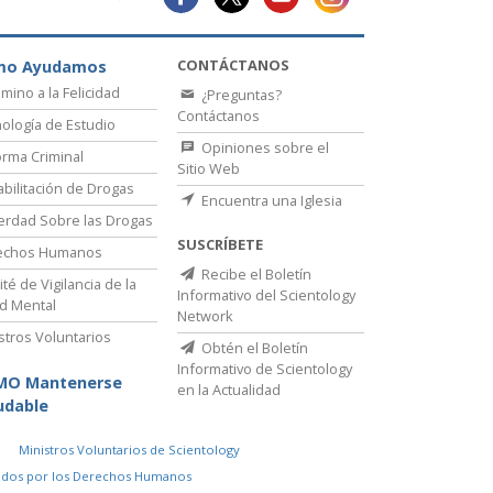
CONTÁCTANOS
mo Ayudamos
amino a la Felicidad
¿Preguntas?
Contáctanos
ología de Estudio
Opiniones sobre el
rma Criminal
Sitio Web
bilitación de Drogas
Encuentra una Iglesia
erdad Sobre las Drogas
SUSCRÍBETE
echos Humanos
Recibe el Boletín
té de Vigilancia de la
Informativo del Scientology
d Mental
Network
stros Voluntarios
Obtén el Boletín
Informativo de Scientology
MO Mantenerse
en la Actualidad
udable
Ministros Voluntarios de Scientology
idos por los Derechos Humanos