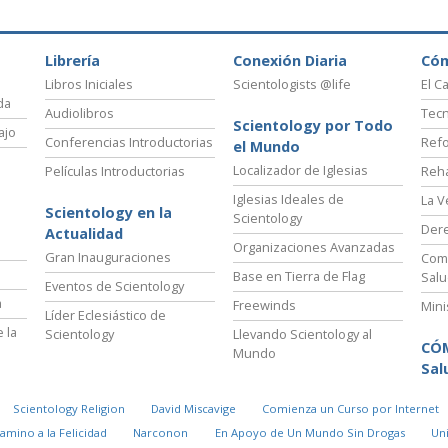
Librería
Conexión Diaria
Có
Libros Iniciales
Scientologists @life
El C
da
Audiolibros
Tecn
Scientology por Todo
ajo
Conferencias Introductorias
Refo
el Mundo
Localizador de Iglesias
Películas Introductorias
Reha
Iglesias Ideales de
La V
Scientology en la
Scientology
Der
Actualidad
Organizaciones Avanzadas
Gran Inauguraciones
Comi
Base en Tierra de Flag
Salu
Eventos de Scientology
a
Freewinds
Mini
Líder Eclesiástico de
 la
Scientology
Llevando Scientology al
CÓ
Mundo
Sal
Scientology Religion
David Miscavige
Comienza un Curso por Internet
Camino a la Felicidad
Narconon
En Apoyo de Un Mundo Sin Drogas
Un