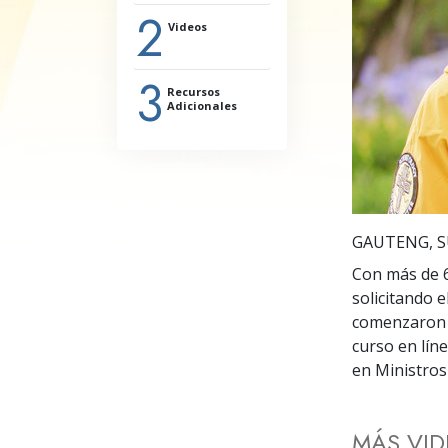
Amor y Odio: ¿Qué es
2
Videos
3
Recursos
Adicionales
GAUTENG, S
Con más de 6
solicitando 
comenzaron a
curso en lín
en Ministros
MÁS VI