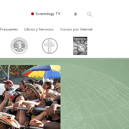
Scientology TV
 Frecuentes
Libros y Servicios
Cursos por Internet
es y principios básicos
niciales
Cómo Resolver los Conflictos
una Iglesia
bros
Las Dinámicas de la Existencia
zación de Scientology
ncias Introductorias
Los Componentes de la Comprensión
s Introductorias
Soluciones para un Entorno Peligroso
s Iniciales
Ayudas para Enfermedades y Lesiones
anos
La Integridad y la Honestidad
os
El Matrimonio
La Escala Tonal Emocional
tology