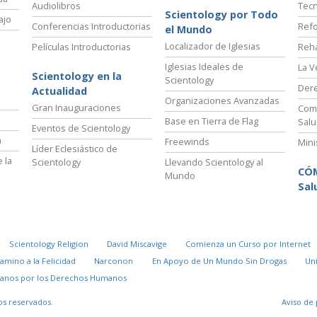
Audiolibros
Tecn
Scientology por Todo
ajo
Conferencias Introductorias
Refo
el Mundo
Localizador de Iglesias
Películas Introductorias
Reha
Iglesias Ideales de
La V
Scientology en la
Scientology
Der
Actualidad
Organizaciones Avanzadas
Gran Inauguraciones
Comi
Base en Tierra de Flag
Salu
Eventos de Scientology
a
Freewinds
Mini
Líder Eclesiástico de
 la
Scientology
Llevando Scientology al
CÓ
Mundo
Sal
Scientology Religion
David Miscavige
Comienza un Curso por Internet
Camino a la Felicidad
Narconon
En Apoyo de Un Mundo Sin Drogas
Un
danos por los Derechos Humanos
os reservados.
Aviso de 