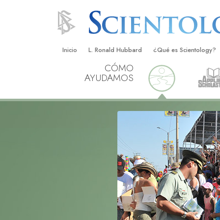
Inicio
L. Ronald Hubbard
¿Qué es Scientology?
CÓMO
Creencias y Prácticas
AYUDAMOS
Credos y Códigos de S
Qué dicen los Scientolo
Scientology
Conoce a un Scientolog
Dentro de una Iglesia
Los Principios Básicos 
Una Introducción a Dian