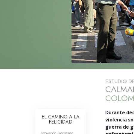
Amor y Odio: ¿Qué es
ESTUDIO D
CALMA
COLOM
Durante déc
EL CAMINO A LA
violencia so
FELICIDAD
guerra de gu
Apoyando Programas
enfrentamie