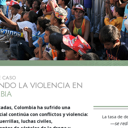
 Grandeza?
E CASO
NDO LA VIOLENCIA EN
BIA
adas, Colombia ha sufrido una
cial continúa con conflictos y violencia:
La tasa de de
errillas, luchas civiles,
—se re
ntos de cárteles de la droga y