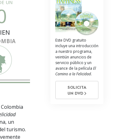
La Comunicación
DE UN
0
IEN
OMBIA
Este DVD gratuito
incluye una introducción
a nuestro programa,
veintiún anuncios de
servicio público y un
avance de la película
El
Camino a la Felicidad
.
SOLICITA
UN DVD
e Colombia
elicidad
na, un
el turismo.
ravemente