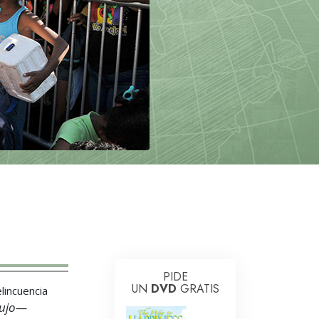
Respuestas a las Drogas
Los Niños
Herramientas para el Entorno Laboral
La Ética y las
Condiciones
La Causa de la Supresión
Investigaciones
Los Fundamentos de la Organización
Los Fundamentos de las Relaciones
Públicas
Objetivos y Metas
PIDE
UN
DVD
GRATIS
lincuencia
La Tecnología de Estudio
dujo—