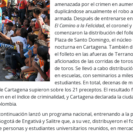
amenazada por el crimen en aumen
duplicándose anualmente el robo 
armada. Después de entrenarse en 
El Camino a la Felicidad
, el coronel y
comenzaron la distribución del foll
Plaza de Santo Domingo, el núcleo 
nocturna en Cartagena. También d
el folleto en las afueras de Terrano
aficionados de las corridas de toros
de toros. Se llevó a cabo distribuci
en escuelas, con seminarios a mile
estudiantes. En total, decenas de m
e Cartagena supieron sobre los 21 preceptos. El resultado 
en en el índice de criminalidad, y Cartagena declarada la ciu
olombia.
 continuación lanzó un programa nacional, entrenando a la po
Bogotá de Engativá y Salitre que, a su vez, distribuyeron el fo
e personas y estudiantes universitarios reunidos, en mercad