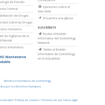
Contáctanos
ología de Estudio
Opiniones sobre el
rma Criminal
Sitio Web
bilitación de Drogas
Encuentra una Iglesia
erdad Sobre las Drogas
SUSCRÍBETE
echos Humanos
Recibe el Boletín
té de Vigilancia de la
Informativo del Scientology
d Mental
Network
stros Voluntarios
Obtén el Boletín
Informativo de Scientology
MO Mantenerse
en la Actualidad
udable
Ministros Voluntarios de Scientology
idos por los Derechos Humanos
privacidad
•
Política de cookies
•
Términos de uso
•
Aviso legal