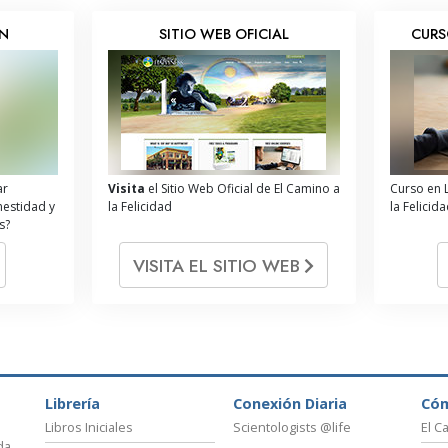
ÓN
SITIO WEB OFICIAL
CURS
ar
Visita
el Sitio Web Oficial de El Camino a
Curso en 
nestidad y
la Felicidad
la Felicid
s?
VISITA EL SITIO WEB
Librería
Conexión Diaria
Có
Libros Iniciales
Scientologists @life
El C
da