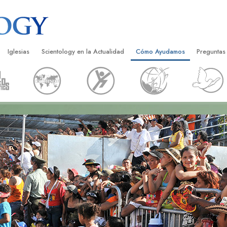
Iglesias
Scientology en la Actualidad
Cómo Ayudamos
Preguntas
Encontrar una Iglesia
Gran Inauguraciones
El Camino a la Felicidad
Antecedent
Libros I
cientology
Iglesias Ideales de Scientology
Eventos de Scientology
Applied Scholastics
Dentro de 
Audioli
gists acerca de
Organizaciones Avanzadas
David Miscavige: Líder Eclesiástico de
Criminon
La Organi
Confere
Scientology
Base en Tierra de Flag
Narconon
Película
ist
Freewinds
La Verdad Sobre las Drogas
Servicio
Llevando Scientology al Mundo
Unidos por los Derechos Hum
de Scientology
Comisión de Ciudadanos por l
ética
Derechos Humanos
Ministros Voluntarios de Scien