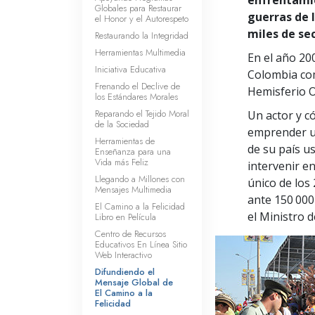
Globales para Restaurar
guerras de l
el Honor y el Autorespeto
miles de se
Restaurando la Integridad
Herramientas Multimedia
En el año 200
Iniciativa Educativa
Colombia com
Frenando el Declive de
Hemisferio O
los Estándares Morales
Reparando el Tejido Moral
Un actor y c
de la Sociedad
emprender un
Herramientas de
de su país 
Enseñanza para una
Vida más Feliz
intervenir en
Llegando a Millones con
único de los
Mensajes Multimedia
ante 150 000 
El Camino a la Felicidad
el Ministro 
Libro en Película
Centro de Recursos
Educativos En Línea Sitio
Web Interactivo
Difundiendo el
Mensaje Global de
El Camino a la
Felicidad