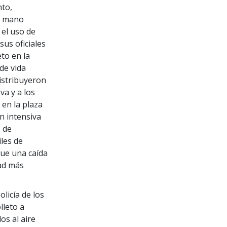
to,
a mano
el uso de
 sus oficiales
eto en la
de vida
istribuyeron
va y a los
 en la plaza
ón intensiva
s de
iles de
fue una caída
dad más
licía de los
lleto a
os al aire