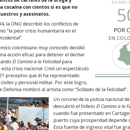
EN MÁS 
5
a cocaína con cientos si es que no
cuestros y asesinatos.
4, la ONU describió los conflictos de
POR C
o “la peor crisis humanitaria en el
ccidental”.
EN COL
ómico colombiano muy conocido decidió
a acción eficaz para detener el declive
usando
El Camino a la Felicidad
para
 esta crisis nacional. Creó un espectáculo
 21 preceptos que él ha representado
civiles y personal militar. Por este logro,
de Defensa nombró al artista como “Soldado de la Felicidad”.
Un coronel de la policía nacional d
descubrió el folleto
El Camino a la F
cuando fue presentado en Cartage
puerto cuya prosperidad depende d
Esta fuente de ingreso vital fue g