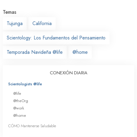
Temas
Tujunga
California
Scientology: Los Fundamentos del Pensamiento
Temporada Navideña @life
@home
CONEXIÓN DIARIA
Scientologists @life
@life
@theOrg
@work
@home
CÓMO Mantenerse Saludable