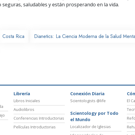
seguras, saludables y están prosperando en la vida.
Costa Rica
Dianetics: La Ciencia Moderna de la Salud Menta
Librería
Conexión Diaria
Có
Libros Iniciales
Scientologists @life
El C
da
Audiolibros
Tecn
Scientology por Todo
ajo
Conferencias Introductorias
Refo
el Mundo
Localizador de Iglesias
Películas Introductorias
Reha