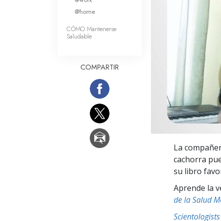
Amor y Odio: ¿Qué es
@home
CÓMO Mantenerse
Saludable
COMPARTIR
La compañera
cachorra pue
su libro favo
Aprende la v
de la Salud M
Scientologis