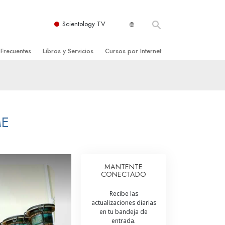
Scientology TV
 Frecuentes
Libros y Servicios
Cursos por Internet
es y principios básicos
niciales
Cómo Resolver los Conflictos
una Iglesia
bros
Las Dinámicas de la Existencia
zación de Scientology
ncias Introductorias
Los Componentes de la Comprensión
ME
s Introductorias
Soluciones para un Entorno Peligroso
s Iniciales
Ayudas para Enfermedades y Lesiones
MANTENTE
CONECTADO
anos
La Integridad y la Honestidad
Recibe las
os
El Matrimonio
actualizaciones diarias
en tu bandeja de
La Escala Tonal Emocional
entrada.
tology