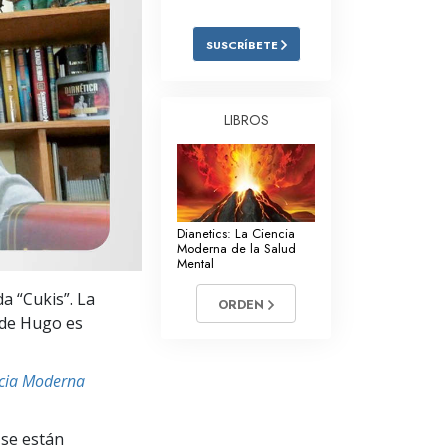
Respuestas a las Drogas
SUSCRÍBETE
Los Niños
Herramientas para el Entorno Laboral
LIBROS
La Ética y las
Condiciones
La Causa de la Supresión
Dianetics: La Ciencia
Investigaciones
Moderna de la Salud
Mental
Los Fundamentos de la Organización
a “Cukis”. La
ORDEN
Los Fundamentos de las Relaciones
de Hugo es
Públicas
Objetivos y Metas
ncia Moderna
La Tecnología de Estudio
se están