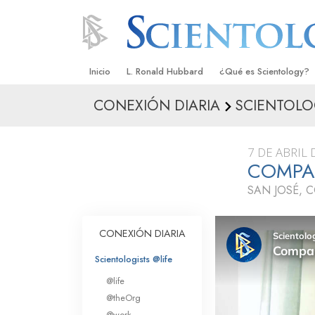
Inicio
L. Ronald Hubbard
¿Qué es Scientology?
CONEXIÓN DIARIA
SCIENTOLO
Creencias y Prácticas
Credos y Códigos de S
7 DE ABRIL 
Qué dicen los Scientolo
COMPA
Scientology
SAN JOSÉ, 
Conoce a un Scientolog
Dentro de una Iglesia
CONEXIÓN DIARIA
Los Principios Básicos 
Scientologists @life
@life
Una Introducción a Dian
@theOrg
@work