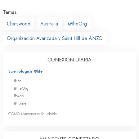
Temas
Chatswood
Australia
@theOrg
Organización Avanzada y Saint Hill de ANZO
CONEXIÓN DIARIA
Scientologists @life
@life
@theOrg
@work
@home
CÓMO Mantenerse Saludable