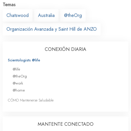
Temas
Chatswood
Australia
@theOrg
Organización Avanzada y Saint Hill de ANZO
CONEXIÓN DIARIA
Scientologists @life
@life
@theOrg
@work
@home
CÓMO Mantenerse Saludable
MANTENTE CONECTADO