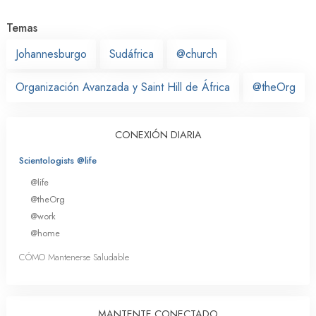
Temas
Johannesburgo
Sudáfrica
@church
Organización Avanzada y Saint Hill de África
@theOrg
CONEXIÓN DIARIA
Scientologists @life
@life
@theOrg
@work
@home
CÓMO Mantenerse Saludable
MANTENTE CONECTADO