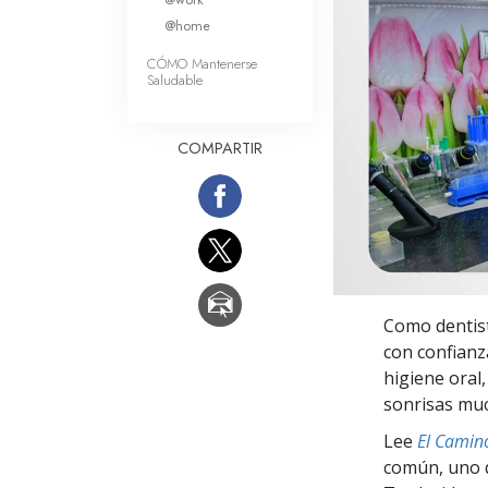
Amor y Odio: ¿Qué es
@home
CÓMO Mantenerse
Saludable
COMPARTIR
Como dentist
con confianz
higiene oral,
sonrisas muc
Lee
El Camino
común, uno q