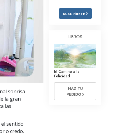
Respuestas a las Drogas
SUSCRÍBETE
Los Niños
Herramientas para el Entorno Laboral
LIBROS
La Ética y las
Condiciones
La Causa de la Supresión
El Camino a la
Investigaciones
Felicidad
Los Fundamentos de la Organización
HAZ TU
nal sonrisa
PEDIDO
Los Fundamentos de las Relaciones
e la gran
Públicas
ca las
Objetivos y Metas
 el sentido
La Tecnología de Estudio
or o credo.