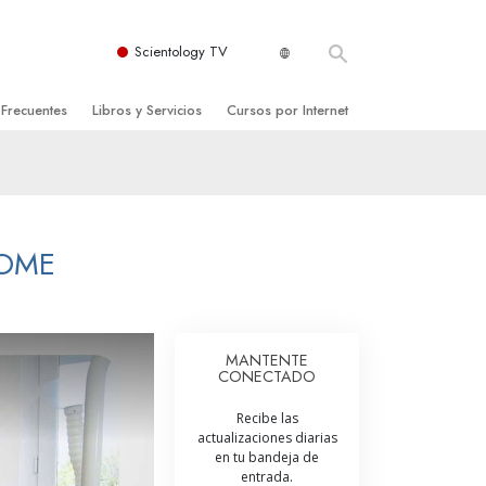
Scientology TV
 Frecuentes
Libros y Servicios
Cursos por Internet
es y principios básicos
niciales
Cómo Resolver los Conflictos
una Iglesia
bros
Las Dinámicas de la Existencia
zación de Scientology
ncias Introductorias
Los Componentes de la Comprensión
HOME
s Introductorias
Soluciones para un Entorno Peligroso
s Iniciales
Ayudas para Enfermedades y Lesiones
MANTENTE
CONECTADO
anos
La Integridad y la Honestidad
Recibe las
os
El Matrimonio
actualizaciones diarias
en tu bandeja de
La Escala Tonal Emocional
entrada.
tology