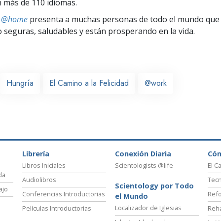
 más de 110 idiomas.
ts @home
presenta a muchas personas de todo el mundo que 
seguras, saludables y están prosperando en la vida.
Hungría
El Camino a la Felicidad
@work
Librería
Conexión Diaria
Có
Libros Iniciales
Scientologists @life
El C
da
Audiolibros
Tecn
Scientology por Todo
ajo
Conferencias Introductorias
Refo
el Mundo
Localizador de Iglesias
Películas Introductorias
Reha