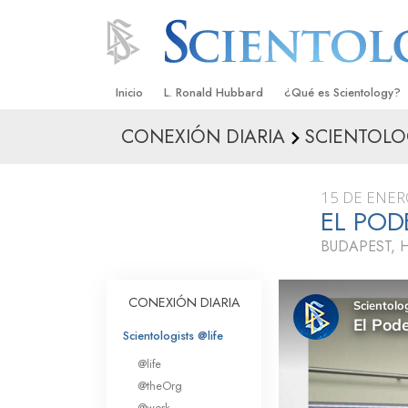
Inicio
L. Ronald Hubbard
¿Qué es Scientology?
CONEXIÓN DIARIA
SCIENTOLO
Creencias y Prácticas
Credos y Códigos de S
15 DE ENER
Qué dicen los Scientolo
EL POD
Scientology
BUDAPEST, 
Conoce a un Scientolog
Dentro de una Iglesia
CONEXIÓN DIARIA
Los Principios Básicos 
Scientologists @life
@life
Una Introducción a Dian
@theOrg
@work