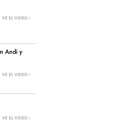
Respuestas a las Drogas
VE EL VIDEO
Los Niños
Herramientas para el Entorno Laboral
La Ética y las
Condiciones
n Andi y
La Causa de la Supresión
Investigaciones
VE EL VIDEO
Los Fundamentos de la Organización
Los Fundamentos de las Relaciones
Públicas
Objetivos y Metas
VE EL VIDEO
La Tecnología de Estudio