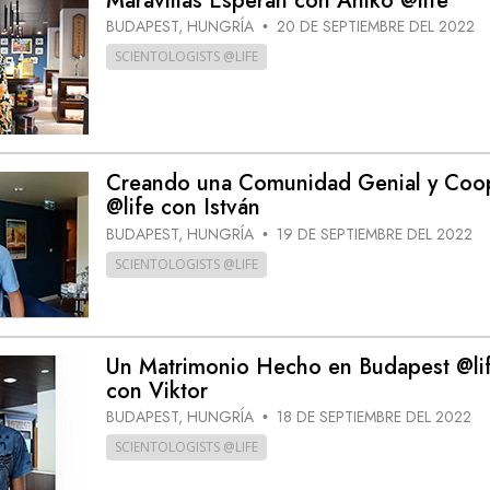
Maravillas Esperan con Anikó @life
BUDAPEST, HUNGRÍA
20 DE SEPTIEMBRE DEL 2022
•
SCIENTOLOGISTS @LIFE
Creando una Comunidad Genial y Coo
@life con István
BUDAPEST, HUNGRÍA
19 DE SEPTIEMBRE DEL 2022
•
SCIENTOLOGISTS @LIFE
Un Matrimonio Hecho en Budapest @li
con Viktor
BUDAPEST, HUNGRÍA
18 DE SEPTIEMBRE DEL 2022
•
SCIENTOLOGISTS @LIFE