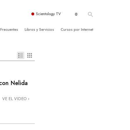
Scientology TV
 Frecuentes
Libros y Servicios
Cursos por Internet
es y principios básicos
niciales
Cómo Resolver los Conflictos
una Iglesia
bros
Las Dinámicas de la Existencia
zación de Scientology
ncias Introductorias
Los Componentes de la Comprensión
s Introductorias
Soluciones para un Entorno Peligroso
con Nelida
s Iniciales
Ayudas para Enfermedades y Lesiones
VE EL VIDEO
anos
La Integridad y la Honestidad
os
El Matrimonio
La Escala Tonal Emocional
tology