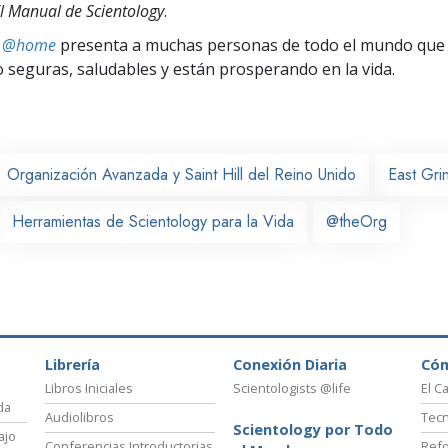
l Manual de Scientology
.
ts @home
presenta a muchas personas de todo el mundo que 
seguras, saludables y están prosperando en la vida.
Organización Avanzada y Saint Hill del Reino Unido
East Gri
Herramientas de Scientology para la Vida
@theOrg
Librería
Conexión Diaria
Có
Libros Iniciales
Scientologists @life
El C
da
Audiolibros
Tecn
Scientology por Todo
ajo
Conferencias Introductorias
Refo