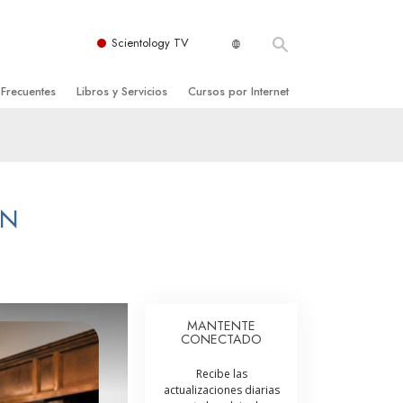
Scientology TV
 Frecuentes
Libros y Servicios
Cursos por Internet
es y principios básicos
niciales
Cómo Resolver los Conflictos
una Iglesia
bros
Las Dinámicas de la Existencia
zación de Scientology
ncias Introductorias
Los Componentes de la Comprensión
ON
s Introductorias
Soluciones para un Entorno Peligroso
s Iniciales
Ayudas para Enfermedades y Lesiones
anos
La Integridad y la Honestidad
MANTENTE
CONECTADO
os
El Matrimonio
Recibe las
La Escala Tonal Emocional
actualizaciones diarias
tology