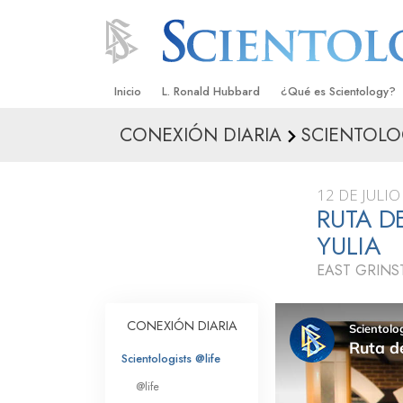
Inicio
L. Ronald Hubbard
¿Qué es Scientology?
CONEXIÓN DIARIA
SCIENTOLO
Creencias y Prácticas
Credos y Códigos de S
12 DE JULIO
Qué dicen los Scientolo
RUTA D
Scientology
YULIA
Conoce a un Scientolog
EAST GRINS
Dentro de una Iglesia
CONEXIÓN DIARIA
Los Principios Básicos 
Scientologists @life
Una Introducción a Dian
@life