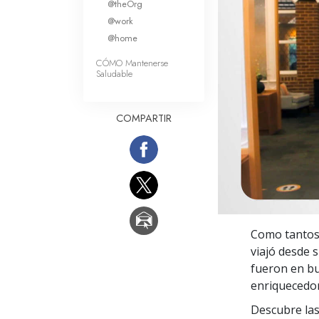
@theOrg
Amor y Odio: ¿Qué es
@work
@home
CÓMO Mantenerse
Saludable
COMPARTIR
Como tantos 
viajó desde 
fueron en bu
enriquecedor
Descubre las