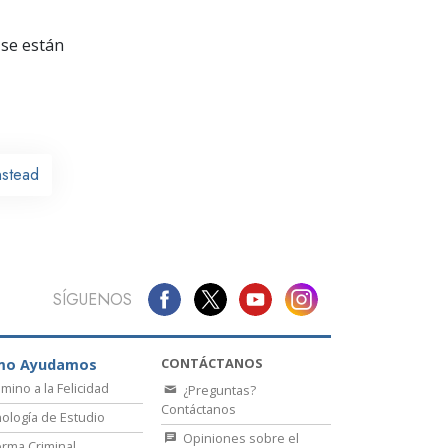
La Comunicación
se están
nstead
SÍGUENOS
CONTÁCTANOS
mo Ayudamos
amino a la Felicidad
¿Preguntas?
Contáctanos
ología de Estudio
Opiniones sobre el
rma Criminal