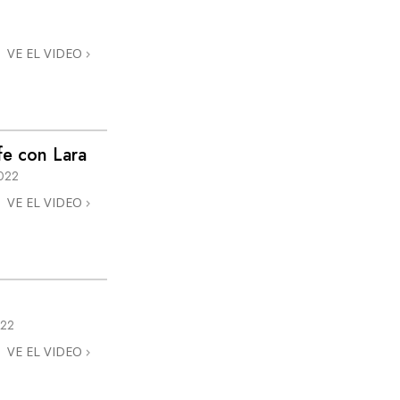
Respuestas a las Drogas
VE EL VIDEO
Los Niños
Herramientas para el Entorno Laboral
La Ética y las
Condiciones
fe con Lara
La Causa de la Supresión
022
VE EL VIDEO
Investigaciones
Los Fundamentos de la Organización
Los Fundamentos de las Relaciones
Públicas
022
Objetivos y Metas
VE EL VIDEO
La Tecnología de Estudio