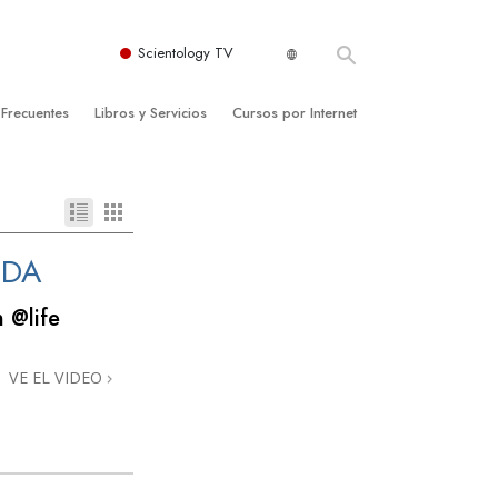
Scientology TV
 Frecuentes
Libros y Servicios
Cursos por Internet
es y principios básicos
niciales
Cómo Resolver los Conflictos
una Iglesia
bros
Las Dinámicas de la Existencia
zación de Scientology
ncias Introductorias
Los Componentes de la Comprensión
IDA
s Introductorias
Soluciones para un Entorno Peligroso
 @life
s Iniciales
Ayudas para Enfermedades y Lesiones
VE EL VIDEO
anos
La Integridad y la Honestidad
os
El Matrimonio
La Escala Tonal Emocional
tology