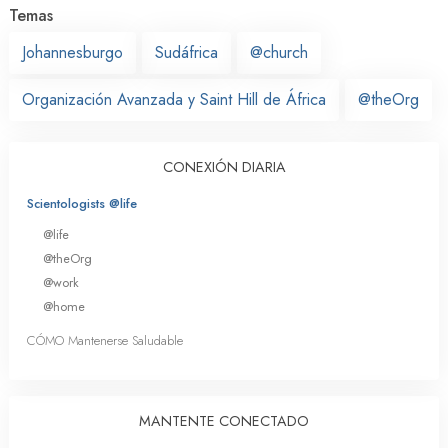
Temas
Johannesburgo
Sudáfrica
@church
Organización Avanzada y Saint Hill de África
@theOrg
CONEXIÓN DIARIA
Scientologists @life
@life
@theOrg
@work
@home
CÓMO Mantenerse Saludable
MANTENTE CONECTADO