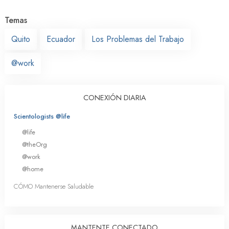
Temas
Quito
Ecuador
Los Problemas del Trabajo
@work
CONEXIÓN DIARIA
Scientologists @life
@life
@theOrg
@work
@home
CÓMO Mantenerse Saludable
MANTENTE CONECTADO