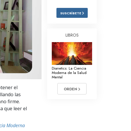
Respuestas a las Drogas
SUSCRÍBETE
Los Niños
Herramientas para el Entorno Laboral
LIBROS
La Ética y las
Condiciones
La Causa de la Supresión
Dianetics: La Ciencia
Investigaciones
Moderna de la Salud
Mental
Los Fundamentos de la Organización
tener el
ORDEN
Los Fundamentos de las Relaciones
llando las
Públicas
ano firme.
a que leer el
Objetivos y Metas
La Tecnología de Estudio
ncia Moderna