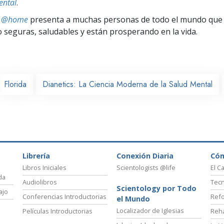
ental
.
ts @home
presenta a muchas personas de todo el mundo que 
seguras, saludables y están prosperando en la vida.
Florida
Dianetics: La Ciencia Moderna de la Salud Mental
Librería
Conexión Diaria
Có
Libros Iniciales
Scientologists @life
El C
da
Audiolibros
Tecn
Scientology por Todo
ajo
Conferencias Introductorias
Refo
el Mundo
Localizador de Iglesias
Películas Introductorias
Reha