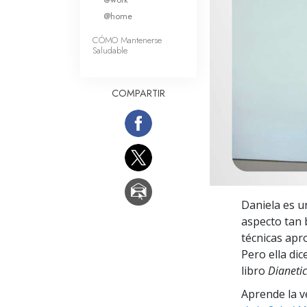
Amor y Odio: ¿Qué es
@home
CÓMO Mantenerse
Saludable
COMPARTIR
Daniela es u
aspecto tan 
técnicas apr
Pero ella di
libro
Dianetic
Aprende la v