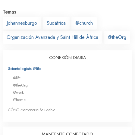
Temas
Johannesburgo
Sudáfrica
@church
Organización Avanzada y Saint Hill de África
@theOrg
CONEXIÓN DIARIA
Scientologists @life
@life
@theOrg
@work
@home
CÓMO Mantenerse Saludable
MANTENTE CONECTADO