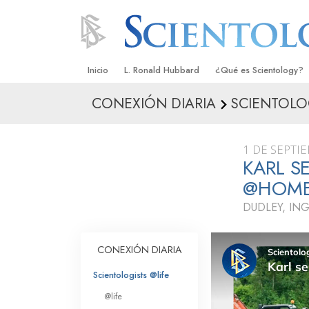
Inicio
L. Ronald Hubbard
¿Qué es Scientology?
CONEXIÓN DIARIA
SCIENTOLO
Creencias y Prácticas
Credos y Códigos de S
1 DE SEPTI
Qué dicen los Scientolo
KARL S
Scientology
@HOM
Conoce a un Scientolog
DUDLEY, IN
Dentro de una Iglesia
CONEXIÓN DIARIA
Los Principios Básicos 
Scientologists @life
Una Introducción a Dian
@life