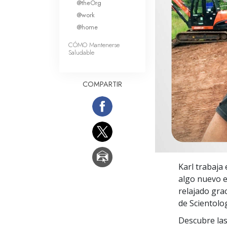
@theOrg
Amor y Odio: ¿Qué es
@work
@home
CÓMO Mantenerse
Saludable
COMPARTIR
Karl trabaja
algo nuevo e
relajado gra
de Scientolo
Descubre las