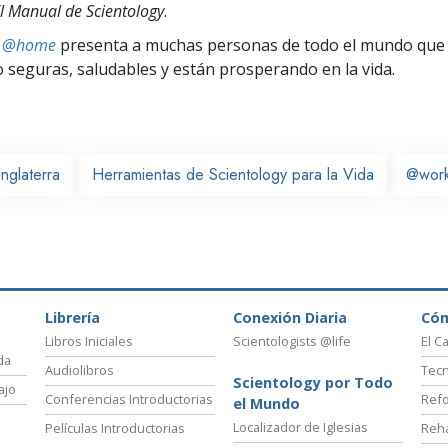
l Manual de Scientology
.
ts @home
presenta a muchas personas de todo el mundo que 
seguras, saludables y están prosperando en la vida.
Inglaterra
Herramientas de Scientology para la Vida
@wor
Librería
Conexión Diaria
Có
Libros Iniciales
Scientologists @life
El C
da
Audiolibros
Tecn
Scientology por Todo
ajo
Conferencias Introductorias
Refo
el Mundo
Localizador de Iglesias
Películas Introductorias
Reha