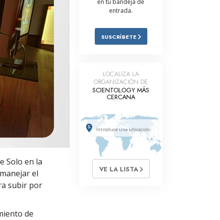
en tu bandeja de
entrada.
Respuestas a las Drogas
Los Niños
SUSCRÍBETE
Herramientas para el Entorno Laboral
La Ética y las
LOCALIZA LA
Condiciones
ORGANIZACIÓN DE
SCIENTOLOGY MÁS
La Causa de la Supresión
CERCANA
Investigaciones
Los Fundamentos de la Organización
Los Fundamentos de las Relaciones
e Solo en la
Públicas
VE LA LISTA
 manejar el
Objetivos y Metas
ra subir por
La Tecnología de Estudio
miento de