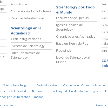
da
Audiolibros
Tecn
Scientology por Todo
ajo
Conferencias Introductorias
Refo
el Mundo
Localizador de Iglesias
Películas Introductorias
Reha
Iglesias Ideales de
La V
Scientology en la
Scientology
Der
Actualidad
Organizaciones Avanzadas
Gran Inauguraciones
Comi
Base en Tierra de Flag
Salu
Eventos de Scientology
a
Freewinds
Mini
Líder Eclesiástico de
 la
Scientology
Llevando Scientology al
CÓ
Mundo
Sal
Scientology Religion
David Miscavige
Comienza un Curso por Internet
Camino a la Felicidad
Narconon
En Apoyo de Un Mundo Sin Drogas
Un
danos por los Derechos Humanos
os reservados.
Aviso de 