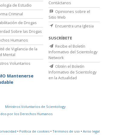
Contáctanos
ología de Estudio
Opiniones sobre el
rma Criminal
Sitio Web
bilitación de Drogas
Encuentra una Iglesia
erdad Sobre las Drogas
SUSCRÍBETE
echos Humanos
Recibe el Boletín
té de Vigilancia de la
Informativo del Scientology
d Mental
Network
stros Voluntarios
Obtén el Boletín
Informativo de Scientology
MO Mantenerse
en la Actualidad
udable
Ministros Voluntarios de Scientology
idos por los Derechos Humanos
privacidad
•
Política de cookies
•
Términos de uso
•
Aviso legal