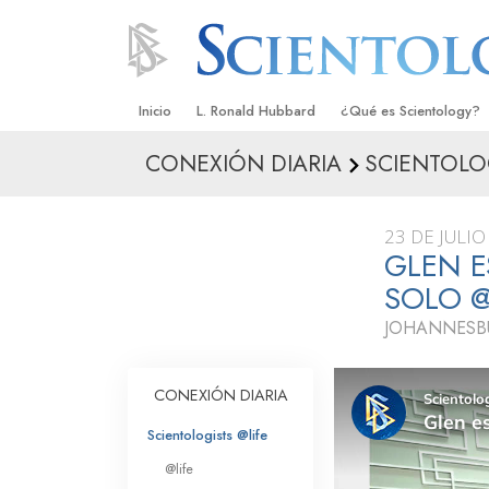
Inicio
L. Ronald Hubbard
¿Qué es Scientology?
CONEXIÓN DIARIA
SCIENTOLO
Creencias y Prácticas
Credos y Códigos de S
23 DE JULIO
Qué dicen los Scientolo
GLEN E
Scientology
SOLO 
Conoce a un Scientolog
JOHANNESB
Dentro de una Iglesia
CONEXIÓN DIARIA
Los Principios Básicos 
Scientologists @life
Una Introducción a Dian
@life