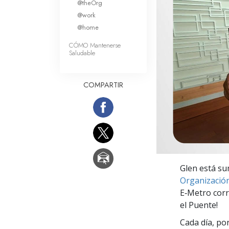
@theOrg
Amor y Odio: ¿Qué es
@work
@home
CÓMO Mantenerse
Saludable
COMPARTIR
Glen está su
Organización
E‑Metro corr
el Puente!
Cada día, po